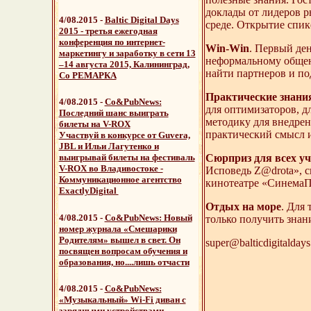
доклады от лидеров ры
4/08.2015 -
Baltic Digital Days
среде. Открытие спик
2015 - третья ежегодная
конференция по интернет-
Win-Win
. Первый де
маркетингу и заработку в сети 13
неформальному общен
–14 августа 2015, Калининград,
найти партнеров и по
Co РЕМАРКА
Практические знани
4/08.2015 -
Со&PubNews:
для оптимизаторов, д
Последний шанс выиграть
методику для внедрен
билеты на V-ROX
практический смысл 
Участвуй в конкурсе от Guvera,
JBL и Ильи Лагутенко и
выигрывай билеты на фестиваль
Сюрприз для всех уч
V-ROX во Владивостоке -
Исповедь Z@drota», с
Коммуникационное агентство
кинотеатре «СинемаП
ExactlyDigital
Отдых на море
. Для
4/08.2015 -
Со&PubNews: Новый
только получить знан
номер журнала
«Смешарики
Родителям»
вышел в свет. Он
super@balticdigitaldays
посвящен вопросам обучения и
образования, но....лишь отчасти
4/08.2015 -
Со&PubNews:
«Музыкальный» Wi-Fi диван
с
зарядными устройствами -