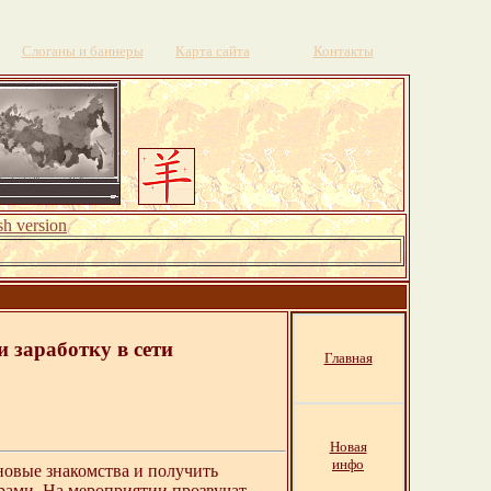
Слоганы и баннеры
Карта сайта
Контакты
sh version
 заработку в сети
Главная
Новая
инфо
новые знакомства и получить
рами. На мероприятии прозвучат