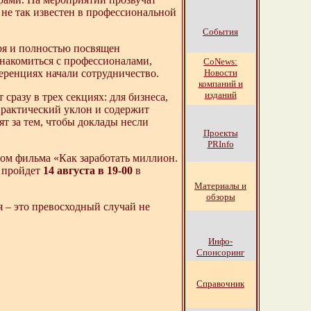
е не так известен в профессиональной
События
ря и полностью посвящен
накомиться с профессионалами,
СоNews:
Новости
еренциях начали сотрудничество.
компаний и
изданий
сразу в трех секциях: для бизнеса,
практический уклон и содержит
т за тем, чтобы доклады несли
Проекты
PRInfo
ом фильма «Как заработать миллион.
а пройдет
14 августа в 19-00
в
Материалы и
обзоры
я – это превосходный случай не
Инфо-
Спонсоринг
Справочник