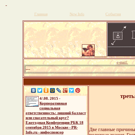
-
Главная
New Info
События
pr
e-mail:
---
треть
4/.08. 2015
-
Корпоративная
социальная
ответственность: лишний балласт
или спасательный круг?
Ежегодная Конференция РБК 18
сентября 2015 в Москве - PR-
Две главные причины 
Info.ru - инфоспонсор
полезные знания. Гос