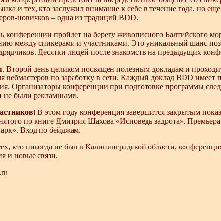
нка и тех, кто заслужил внимание к себе в течение года, но ещ
еров-новичков – одна из традиций BDD.
нь конференции пройдет на берегу живописного Балтийского мо
ию между спикерами и участниками. Это уникальный шанс поз
дрядчиков. Десятки людей после знакомств на предыдущих конф
я
. Второй день целиком посвящен полезным докладам и проходит 
ля вебмастеров по заработку в сети. Каждый доклад BDD имеет 
ия. Организаторы конференции при подготовке программы следя
и не были рекламными.
астников!
В этом году конференция завершится закрытым показ
нятого по книге Дмитрия Шахова «Исповедь задрота». Премьер
арк». Вход по бейджам.
 тех, кто никогда не был в Калининградской области, конференци
ия и новые связи.
.ru