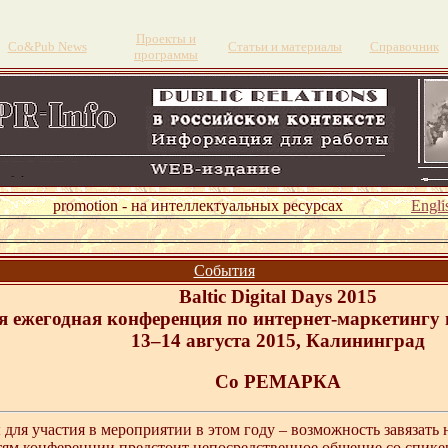
Проекты и
Со&Pub News
Статьи и материалы
Справочник
программы
omotion - на интеллектуальных ресурсах
Engli
События
Baltic Digital Days 2015
я ежегодная конференция по интернет-маркетингу и
13
–14 августа 2015, Калининград
Co РЕМАРКА
для участия в мероприятии в этом году – возможность завязать 
тям конференции предстоит непосредственное общение со спике