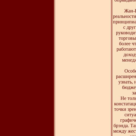
Жан-Н
реальности
принципиа
с дру
руководи
торговы
более ч
работают
доход
менедж
Особ
расширен
узнать,
бюджет
з
Не тол
констатац
точки зре
ситуа
графич
брэнда. Т
между жес