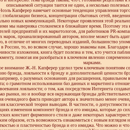
описываемой ситуации таится не один, а несколько полезных
оэль Капферер намечает основные тенденции управления торг
: глобализации бизнеса, концентрации сбытовых сетей, введени
льно новых коммуникаций. Некоторые проявления этой реальнос
гими мы наверняка столкнемся в ближайшее время. Поэтому эта 
телей предприятий и их маркетологов, для работников PR-компа
х марок, проанализированный автором, вполне может быть адап
то, в отличие от многих переводных изданий, большинство упом
 в России, то, во всяком случае, хорошо знакомы нам. Благодар
чивости изложения, книга будет полезна и тем, кто учится пабли
менту, помогая им разобраться в ключевом явлении современно
марками.
ое внимание Ж.-Н. Капферер уделил трем ключевым понятиям с
ию брэнда, лояльности к брэнду и дополнительной ценности бр
 например, о разумных основаниях для расширения, правильном в
а; о грамотном использовании баз данных и маркетинга отнош
авоевания лояльности; о том, как посредством Интернета создав
ько рынки, но и вообще вся окружающая брэнды действительност
ия очевидного факта приводит автора к значительно менее очев
ния классической теории выводам. В частности, о допустимости
циях изменения компонент брэнда и его имиджа, которые до си
еских констант фирменного стиля и даже некоторых характерис
аким образом, есть возможность ознакомиться с новым взглядом 
ткостью и пластичностью брэнда и его имиджа. Что можно и что