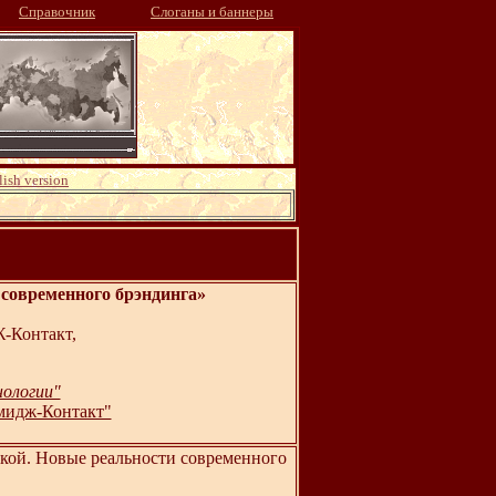
Справочник
Слоганы и баннеры
ish version
современного брэндинга»
-Контакт,
нологии"
мидж-Контакт"
кой. Новые реальности современного