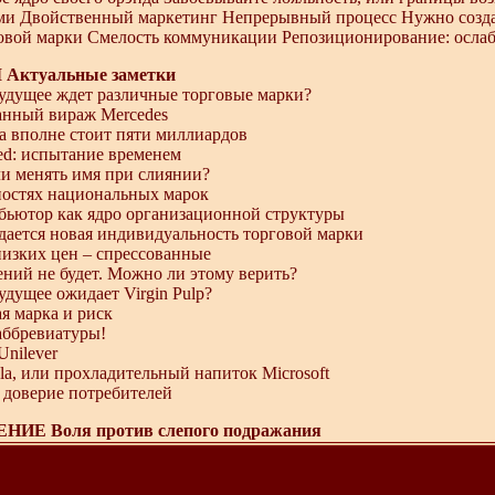
ми Двойственный маркетинг Непрерывный процесс Нужно созда
говой марки Смелость коммуникации Репозиционирование: осла
 Актуальные заметки
будущее ждет различные торговые марки?
анный вираж Mercedes
na вполне стоит пяти миллиардов
ed: испытание временем
ли менять имя при слиянии?
ностях национальных марок
бьютор как ядро организационной структуры
здается новая индивидуальность торговой марки
низких цен – спрессованные
ений не будет. Можно ли этому верить?
будущее ожидает Virgin Pulp?
ая марка и риск
аббревиатуры!
Unilever
ola, или прохладительный напиток Microsoft
 доверие потребителей
ИЕ Воля против слепого подражания