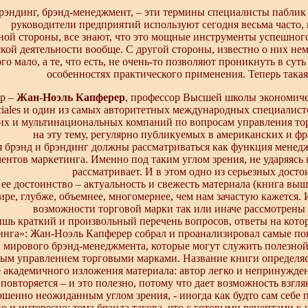
эндинг, брэнд-менеджмент, – эти термины специалисты паблик 
руководители предприятий используют сегодня весьма часто,
ной стороны, все знают, что это мощные инструменты успешного
кой деятельности вообще. С другой стороны, известно о них нем
го мало, а те, что есть, не очень-то позволяют проникнуть в суть
особенностях практического применения. Теперь такая
ор –
Жан-Ноэль Капферер
, профессор Высшей школы экономичес
ales и один из самых авторитетных международных специалисто
их и мультинациональных компаний по вопросам управления тор
на эту тему, регулярно публикуемых в американских и ф
 брэнд и брэндинг должны рассматриваться как функция менедж
ентов маркетинга. Именно под таким углом зрения, не ударяясь н
рассматривает. И в этом одно из серьезных досто
ее достоинство – актуальность и свежесть материала (книга выш
ире, глубже, объемнее, многомернее, чем нам зачастую кажется. И
возможности торговой марки так или иначе рассмотрены 
ишь краткий и произвольный перечень вопросов, ответы на кото
инга»: Жан-Ноэль Капферер собрал и проанализировал самые пок
 мирового брэнд-менеджмента, которые могут служить полезной 
ым управлением торговыми марками. Название книги определяе
 академичного изложения материала: автор легко и непринужден
 повторяется – и это полезно, потому что дает возможность взгл
ршенно неожиданным углом зрения, - иногда как будто сам себе 
о и интересно: тема брэнда такова, что с готовыми рецептами к 