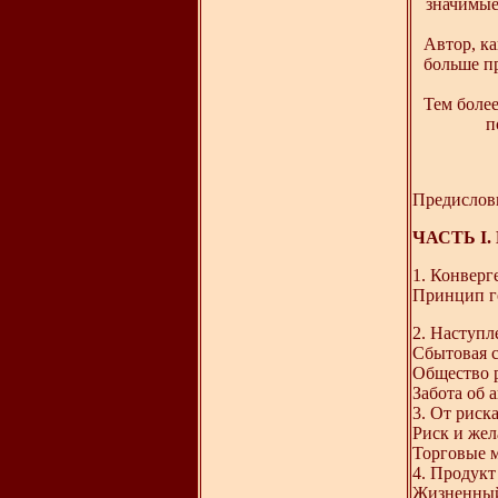
значимые
Автор, ка
больше п
Тем боле
п
Предислов
ЧАСТЬ I. 
1. Конверг
Принцип г
2. Наступл
Сбытовая с
Общество р
Забота об 
3. От риск
Риск и же
Торговые 
4. Продукт
Жизненный