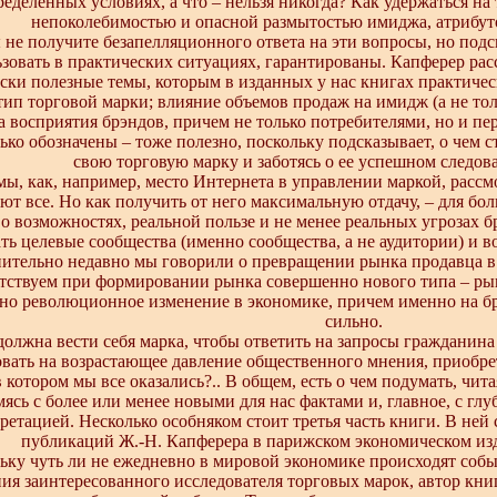
ределенных условиях, а что – нельзя никогда? Как удержаться н
непоколебимостью и опасной размытостью имиджа, атрибут
 не получите безапелляционного ответа на эти вопросы, но подс
зовать в практических ситуациях, гарантированы. Капферер рас
ски полезные темы, которым в изданных у нас книгах практичес
тип торговой марки; влияние объемов продаж на имидж (а не тол
 восприятия брэндов, причем не только потребителями, но и п
ько обозначены – тоже полезно, поскольку подсказывает, о чем с
свою торговую марку и заботясь о ее успешном следов
мы, как, например, место Интернета в управлении маркой, рассмо
ают все. Но как получить от него максимальную отдачу, – для б
 о возможностях, реальной пользе и не менее реальных угрозах бр
ь целевые сообщества (именно сообщества, а не аудитории) и в
нительно недавно мы говорили о превращении рынка продавца в
тствуем при формировании рынка совершенно нового типа – ры
но революционное изменение в экономике, причем именно на бр
сильно.
должна вести себя марка, чтобы ответить на запросы гражданина 
овать на возрастающее давление общественного мнения, приобре
в котором мы все оказались?.. В общем, есть о чем подумать, чит
мясь с более или менее новыми для нас фактами и, главное, с гл
ретацией. Несколько особняком стоит третья часть книги. В ней
публикаций Ж.-Н. Капферера в парижском экономическом изд
ьку чуть ли не ежедневно в мировой экономике происходят собы
ия заинтересованного исследователя торговых марок, автор кни