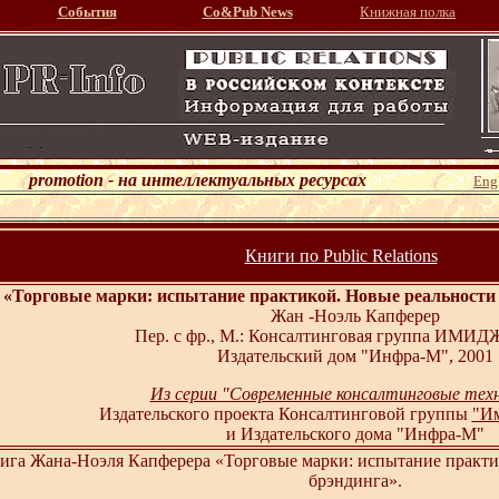
События
Со&Pub News
Книжная полка
promotion - на интеллектуальных ресурсах
Engl
Книги по Public Relations
«Торговые марки: испытание практикой. Новые реальности 
Жан -Ноэль Капферер
Пер. с фр., М.: Консалтинговая группа ИМИДЖ
Издательский дом "Инфра-М", 2001
Из серии "Современные консалтинговые тех
Издательского проекта Консалтинговой группы
"И
и Издательского дома "Инфра-М"
га Жана-Ноэля Капферера «Торговые марки: испытание практи
брэндинга».