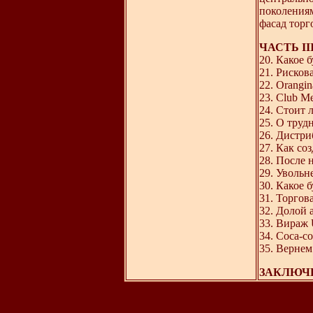
поколения
фасад тор
ЧАСТЬ III
20. Какое 
21. Рисков
22. Orangi
23. Club M
24. Стоит 
25. О труд
26. Дистри
27. Как со
28. После 
29. Увольн
30. Какое 
31. Торгов
32. Долой 
33. Вираж 
34. Coca-c
35. Вернем
ЗАКЛЮЧЕН