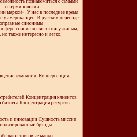
 возможность познакомиться с самыми
 – о терминологии.
ии маркой». У нас в последнее время
 у американцев. В русском переводе
ноправные синонимы.
Капферер написал свою книгу живым,
 но также интересно и легко.
ращение компании. Конвергенция.
отребителей Концентрация клиентов
 бизнеса Концентрация ресурсов
ность и инновации Сущность миссии
циализированные брэнды
 обещают торговые марки