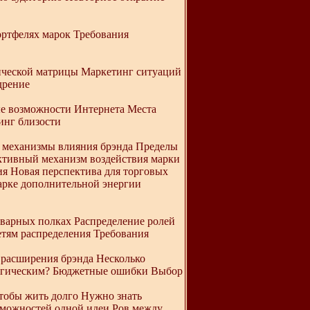
ортфелях марок Требования
ической матрицы Маркетинг ситуаций
дрение
ые возможности Интернета Места
инг близости
а механизмы влияния брэнда Пределы
ективный механизм воздействия марки
ия Новая перспектива для торговых
арке дополнительной энергии
оварных полках Распределение ролей
етям распределения Требования
 расширения брэнда Несколько
тегическим? Бюджетные ошибки Выбор
чтобы жить долго Нужно знать
озможностей одной идеи Ров между