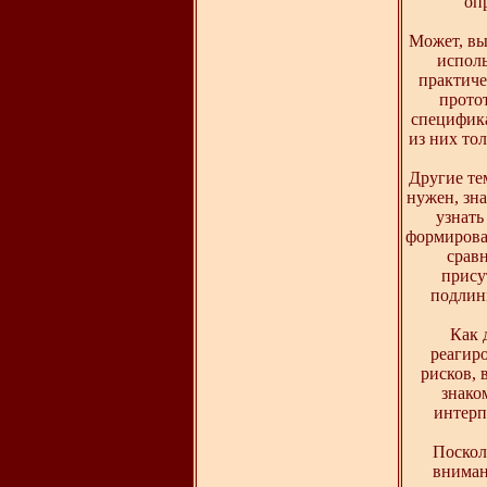
оп
Может, вы
исполь
практиче
прото
специфика
из них тол
Другие те
нужен, зн
узнать
формироват
срав
прису
подлин
Как 
реагир
рисков, 
знако
интерп
Поскол
вниман