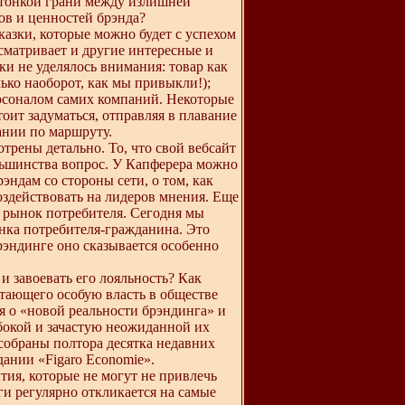
а тонкой грани между излишней
ов и ценностей брэнда?
казки, которые можно будет с успехом
сматривает и другие интересные и
ки не уделялось внимания: товар как
ько наоборот, как мы привыкли!);
ерсоналом самих компаний. Некоторые
тоит задуматься, отправляя в плавание
ании по маршруту.
трены детально. То, что свой вебсайт
ольшинства вопрос. У Капферера можно
эндам со стороны сети, о том, как
оздействовать на лидеров мнения. Еще
 рынок потребителя. Сегодня мы
нка потребителя-гражданина. Это
эндинге оно сказывается особенно
и завоевать его лояльность? Как
тающего особую власть в обществе
ая о «новой реальности брэндинга» и
убокой и зачастую неожиданной их
 собраны полтора десятка недавних
ании «Figaro Economie».
тия, которые не могут не привлечь
ги регулярно откликается на самые