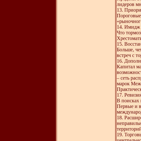
лидеров м
13. Приори
Пороговые
«рыночног
14. Имидж 
Что тормо
Хрестомат
15. Восст
Больше, ч
встреч с т
16. Дополн
Капитал ма
возможност
– сеть рас
марок Меж
Практичес
17. Ревизи
В поисках 
Первые и в
междунаро
18. Расшир
неправиль
территори
19. Торгов
центрально