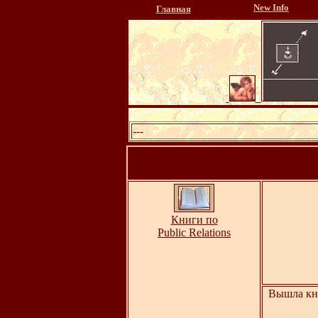
New Info
Главная
---
Книги по
Public Relations
Вышла кни