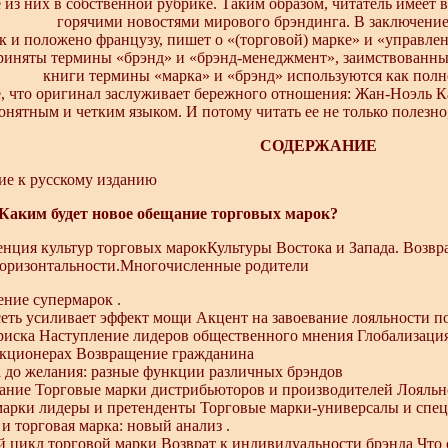
 из них в собственной рубрике. Таким образом, читатель имеет
горячими новостями мирового брэндинга. В заключение
к и положено французу, пишет о «(торговой) марке» и «управлен
риняты термины «брэнд» и «брэнд-менеджмент», заимствованные
книги термины «марка» и «брэнд» используются как пол
е, что оригинал заслуживает бережного отношения: Жан-Ноэль 
онятным и четким языком. И потому читать ее не только полезно,
СОДЕРЖАНИЕ
ие к русскому изданию
Каким будет новое обещание торговых марок?
енция культур торговых марокКультуры Востока и Запада. Возв
оризонтальности.Многочисленные родители
ение супермарок .
еть усиливает эффект мощи Акцент на завоевание лояльности п
иска Наступление лидеров общественного мнения Глобализация
акционерах Возвращение гражданина
а до желания: разные функции различных брэндов
лание Торговые марки дистрибьюторов и производителей Лояль
марки лидеры и претенденты Торговые марки-универсалы и спе
 и торговая марка: новый анализ .
 цикл торговой марки Возврат к индивидуальности брэнда Что