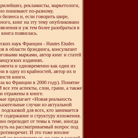
рилейшнз, рекламисты, маркетологи,
 но понимают по-разному.
 бизнеса и, если говорить шире,
ного, книг на эту тему опубликовано
 явления и уж тем более разобраться в
 книга появилась.
ких наук Франции - Hautes Etudes
в в области брэндинга, консультант
говыми марками, автор книг и статей
ранцузских изданиях.
мента и одновременно как один из
и в одну из крайностей, автор их и
инств книги.
ла во Франции в 2000 году). Понятие
 все эти аспекты, слои, грани, а также
и отражены в книге.
рые предлагает «Новая реальность
азательные случаи из актуальной
подсказкой для всех, кто занимается
т содержание и структуру изложения.
но переходит от темы к теме, иногда
януть на рассматриваемый вопрос под
противоречит. И это тоже вполне
ней не подступиться, но зато в каждой