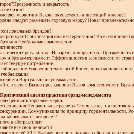
оров?Прозрачность и закрытость
ли не брэнд?
аменяет маркетинг Какова окупаемость инвестиций в марку?
ровне следует размещать торговую марку? Новая привлекательн
похи локальных брэндов?
нтратакует Глобализация или вестернизация? Во всем виноват
 брэндов Необходимое омоложение
ективности
актических результатах . Иерархия приоритетов . Прозрачность
лю» и брэнд-менеджмент Эффективность в зависимости от стран
ачает текущее потребление
 обновление Ускорение технологий Конец эпохи монолитности 
 глобализация
нтернета Виртуальный супермагазин.
айте в услуге Вызов прозрачности Вызов компетентности Вызо
Критический анализ практики брэнд-менеджмента
 обесценивать торговые марки.
есценивания Неправильные расчеты Чем вызвана эта постоянна
конкуренции. Коммуникация по принципу горизонтальности. Рос
 вы завоевываете авторитет?
ного к абстрактному
вляйте все свои ценности
озможностей УТП Каждая ценность находит собственную целев