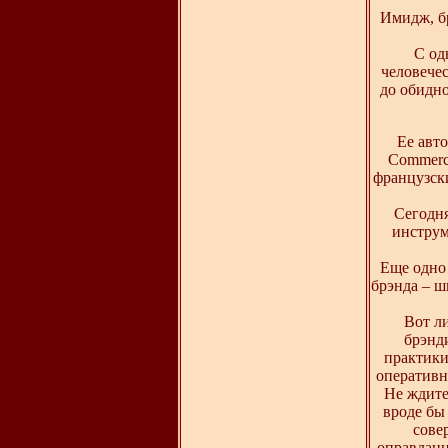
Имидж, бр
С од
человечес
до обидно
Ее авт
Commerci
французск
Сегодня
инструм
Еще одно 
брэнда – ш
Вот л
брэнд
практики
оперативн
Не ждите
вроде бы
сове
оправданн