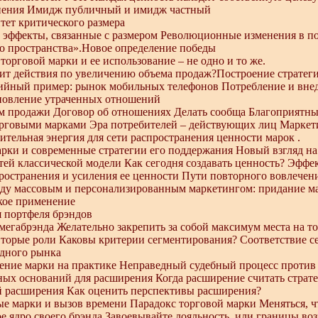
нения Имидж публичный и имидж частный
тет критического размера
 эффекты, связанные с размером Революционные изменения в п
о пространства».Новое определение победы
торговой марки и ее использование – не одно и то же.
зит действия по увеличению объема продаж?Построение стратег
ийный пример: рынок мобильных телефонов Потребление и вне
ановление утраченных отношений
ем продажи Договор об отношениях Делать сообща Благоприятн
орговыми марками Эра потребителей – действующих лиц Маркет
ительная энергия для сети распространения ценности марок .
рки и современные стратегии его поддержания Новый взгляд н
ей классической модели Как сегодня создавать ценность? Эфф
пространения и усиления ее ценности Пути повторного вовлечен
ду массовым и персонализированным маркетингом: придание м
кое применение
я портфеля брэндов
мегабрэнда Желательно закрепить за собой максимум места на т
торые роли Каковы критерии сегментирования? Соответствие с
дного рынка
ение марки на практике Неправедный судебный процесс против
ных оснований для расширения Когда расширение считать стра
й расширения Как оценить перспективы расширения?
ые марки и вызов времени Парадокс торговой марки Меняться, 
е ядро своего брэнда Завоевывайте лояльность, или границы в