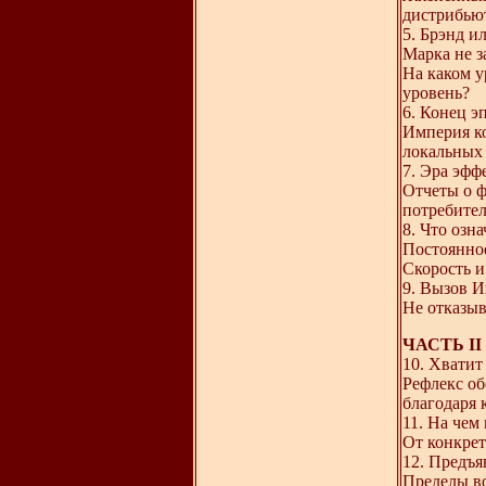
дистрибьют
5. Брэнд и
Марка не з
На каком у
уровень?
6. Конец э
Империя ко
локальных
7. Эра эфф
Отчеты о ф
потребите
8. Что озн
Постоянное
Скорость и
9. Вызов И
Не отказыв
ЧАСТЬ II 
10. Хватит
Рефлекс об
благодаря 
11. На чем
От конкрет
12. Предъя
Пределы в