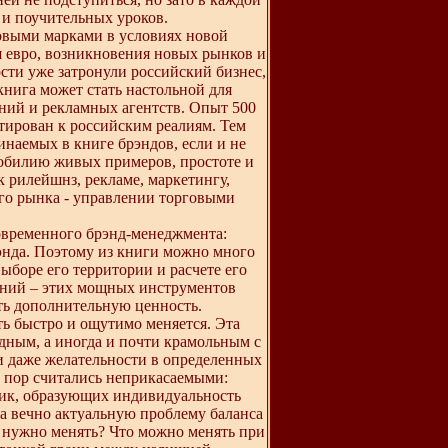
 и поучительных уроков.
овыми марками в условиях новой
я евро, возникновения новых рынков и
ти уже затронули российский бизнес,
книга может стать настольной для
ний и рекламных агентств. Опыт 500
тирован к российским реалиям. Тем
инаемых в книге брэндов, если и не
я обилию живых примеров, простоте и
к рилейшнз, рекламе, маркетингу,
го рынка - управлении торговыми
овременного брэнд-менеджмента:
энда. Поэтому из книги можно много
ыборе его территории и расчете его
ений – этих мощных инструментов
ать дополнительную ценность.
ь быстро и ощутимо меняется. Эта
идным, а иногда и почти крамольным с
 и даже желательности в определенных
х пор считались неприкасаемыми:
тик, образующих индивидуальность
на вечно актуальную проблему баланса
 нужно менять? Что можно менять при