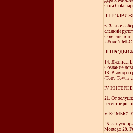
дара к Милле
Coca Cola на
II ПРОДВИ
6. Зерно: соб
сладкий рулет
Совершенствов
юбилей Jell-O
III ПРОДВ
14. Джинсы Le
Cоздание дов
18. Вывод на
(Tony Towns a
IV ИНТЕРН
21. От золушк
регистрирова
V КОМЬЮТЕ
25. Запуск пр
Montego 28. P