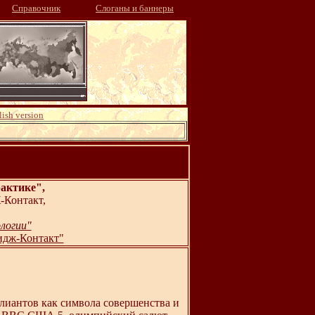
Справочник
Слоганы и баннеры
ish version
актике",
-Контакт,
логии"
дж-Контакт"
лиантов как символа совершенства и