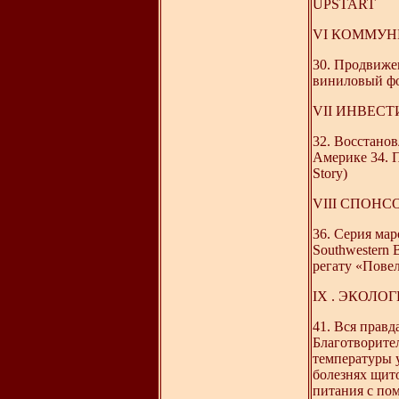
UPSTART
VI КОММУН
30. Продвиже
виниловый ф
VII ИНВЕС
32. Восстано
Америке 34. 
Story)
VIII СПОНС
36. Серия мар
Southwestern 
регату «Повел
IX . ЭКОЛО
41. Вся правд
Благотворите
температуры у
болезнях щит
питания с по