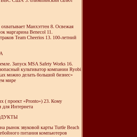
лет ВВС США 5. олимпийский салют
ios охватывает Манхэттен 8. Освежая
ок маргарина Benecol 11.
траков Team Cheerios 13. 100-летний
А
емле. Запуск MSA Safety Works 16.
езопасный культиватор компании Ryobi
ках можно делать большой бизнес»
сем мире
 ( проект «Pronto») 23. Кому
и для Интернета
ОДУКТЫ
на рынок звуковой карты Turtle Beach
еребойного питания компьютеров