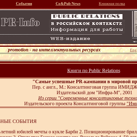
События
Со&Pub News
Книжная полка
promotion - на интеллектуальных ресурсах
Engl
Книги по Public Relations
"Самые успешные PR-кампании в мировой пр
Пер. с англ., М.: Консалтинговая группа ИМИДЖ
Издательский дом "Инфра-М", 2001
Из серии "Современные консалтинговые техно
Издательского проекта Консалтинговой группы
"Ими
ЬНЫЕ СОБЫТИЯ
0-летний юбилей мечты о кукле Барби 2. Позиционирование брил