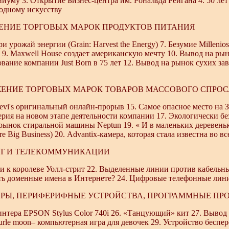
ниуму 3. Открытие Бизнес-центра им. Рональда Рейгана 4. 50 
родному искусству
ЖЕНИЕ ТОРГОВЫХ МАРОК ПРОДУКТОВ ПИТАНИЯ
ери урожай энергии (Grain: Harvest the Energy) 7. Безумие Millen
 9. Maxwell House создает американскую мечту 10. Вывод на рын
ание компании Just Born в 75 лет 12. Вывод на рынок сухих зав
ИЖЕНИЕ ТОРГОВЫХ МАРОК ТОВАРОВ МАССОВОГО СПРОС
vi's оригинальный онлайн-прорыв 15. Самое опасное место на З
ерия на новом этапе деятельности компании 17. Экологически б
 рынок стиральной машины Neptun 19. « И в маленьких деревень
re Big Business) 20. Advantix-камера, которая стала известна во в
ЕТ И ТЕЛЕКОММУНИКАЦИИ
и к королеве Уолл-стрит 22. Выделенные линии против кабельных
ть доменные имена в Интернете? 24. Цифровые телефонные лин
РЫ, ПЕРИФЕРИФНЫЕ УСТРОЙСТВА, ПРОГРАММНЫЕ ПР
интера EPSON Stylus Color 740i 26. «Танцующий» кит 27. Вывод 
urle moon– компьютерная игра для девочек 29. Устройство бесп