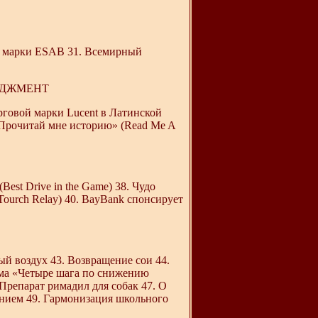
й марки ESAB 31. Всемирный
ЕДЖМЕНТ
рговой марки Lucent в Латинской
«Прочитай мне историю» (Read Me A
est Drive in the Game) 38. Чудо
Tourch Relay) 40. BayBank спонсирует
тый воздух 43. Возвращение сои 44.
амма «Четыре шага по снижению
. Препарат римадил для собак 47. О
ением 49. Гармонизация школьного