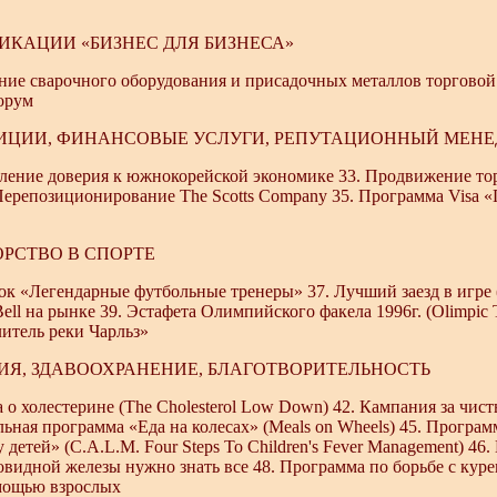
ИКАЦИИ «БИЗНЕС ДЛЯ БИЗНЕСА»
ние сварочного оборудования и присадочных металлов торгово
орум
ТИЦИИ, ФИНАНСОВЫЕ УСЛУГИ, РЕПУТАЦИОННЫЙ МЕН
вление доверия к южнокорейской экономике 33. Продвижение то
Перепозиционирование The Scotts Company 35. Программа Visa 
ОРСТВО В СПОРТЕ
ок «Легендарные футбольные тренеры» 37. Лучший заезд в игре (B
Bell на рынке 39. Эстафета Олимпийского факела 1996г. (Olimpic 
итель реки Чарльз»
ГИЯ, ЗДАВООХРАНЕНИЕ, БЛАГОТВОРИТЕЛЬНОСТЬ
а о холестерине (The Cholesterol Low Down) 42. Кампания за чис
льная программа «Еда на колесах» (Meals on Wheels) 45. Прогр
 детей» (C.A.L.M. Four Steps To Children's Fever Management) 46
овидной железы нужно знать все 48. Программа по борьбе с кур
мощью взрослых