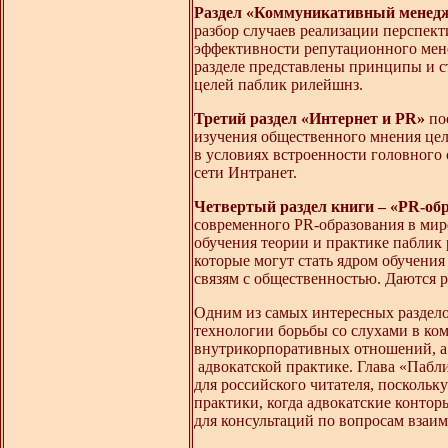
Раздел «Коммуникативный менед
разбор случаев реализации перспе
эффективности репутационного мен
разделе представлены принципы и с
целей паблик рилейшнз.
Третий раздел «Интернет и PR»
по
изучения общественного мнения це
в условиях встроенности головного
сети Интранет.
Четвертый раздел книги – «PR-обр
современного PR-образования в мире
обучения теории и практике паблик
которые могут стать ядром обучения
связям с общественностью. Даются 
Одним из самых интересных раздело
технологии борьбы со слухами в ко
внутрикорпоративных отношений, а 
адвокатской практике. Глава «Пабл
для российского читателя, посколь
практики, когда адвокатские конт
для консультаций по вопросам взаим