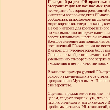
Последний раздел «PR-практика»
п
отобранных для так называемых транс
неожиданной, стороны роль связей 
читателем воспроизводятся PR-кам
сообщества: атмосферное загрязнени
миротворчество, смертная казнь, ко
Не без интереса для корпоративног
по «возвышению имиджа» национал
работе тайваньской швейной компан
Большое значение для понимания се
посвященный PR-кампании по восст
Интерес для туроператоров будут и
Специалисты обратят внимание на 
уменьшению атмосферного загрязнен
вхождению в него в качестве новых 
В качестве примера удачной PR-стра
одного из крупнейших вузов страны
продвижению Музея им. А. Попова 
Университете.
Оценивая предлагаемое издание – «
целом, следует подчеркнуть, что в
паблик рилейшнз и американского 
проблемы развития PR-технологий, к