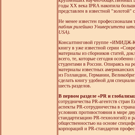
крупнейших научно-общественных це
годы XX века IPRA накопила большо
представлен в известной "золотой" 
Не менее известен профессионалам 
паблик рилейшнз Университета штата Ф
USA).
Консалтинговой группе «ИМИДЖ-Кон
книгу в уже известной серии «Совр
материалы из сборников статей, док
всего, те, которые сегодня особенн
студентами в России. Опираясь на 
материалы известных американских а
из Голландии, Германии, Великобрит
сделать книгу удобной для специали
шесть разделов.
В первом разделе «PR и глобализа
сотрудничества PR-агентств стран 
аспекты PR-сотрудничества в стран
условиях противостояния в мире дв
стандартизацию PR-технологий) и р
общественностью на основе специфи
корпораций и PR-стандартов профе