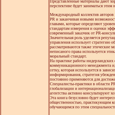
Представленные материалы дают хор
перспективе будет заниматься этим 
Международный коллектив авторов г
PR и заканчивая новыми возможнос
главами, которые определяют урове
стандартам измерения и оценки эффе
современный заказчик от PR-консуль
Значительная роль уделяется репута
управления использует стратегию о
рассматриваются также этические мо
неписаного права используется этик
моральный стандарт.
На практике работы нидерландских
коммуникационного менеджмента и,
сетку, которая используется в зави
информирования, стратегия убеждени
постоянно применяются для достиж
Специалисты-практики в области P
глобализации и интернационализац
агентства активно консультируют хо
Эта книга безусловно будет интерес
общественностью, практикующим кон
обучающимся по этим специальност