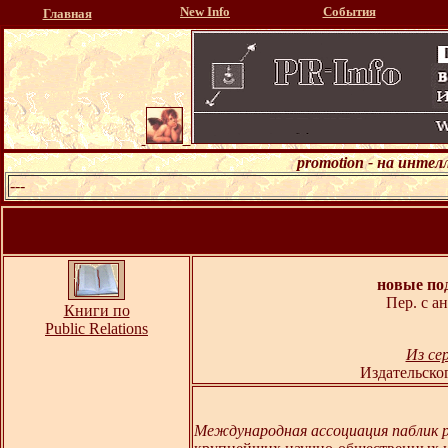
New Info
События
Главная
promotion - на инте
---
новые по
Пер. с а
Книги по
Public Relations
Из се
Издательско
Международная ассоциация паблик риле