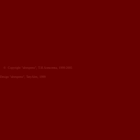
© Copyright "altexpress", Т.И.Алексеева, 1999-2005
Design "altexpress", TatyAlex, 1999