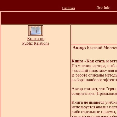
New Info
Главная
Книги по
Public Relations
Автор:
Евгений Минчен
Книга «Как стать и ост
По мнению автора, выбор
«высший пилотаж» для п
В работе описаны методы
выбора наиболее эффект
Автор считает, что "гря
сомнительна. Правильна
Книга не является учебн
используется анализ пар
либо отдельные приемы, 
так и во вполне наукооб