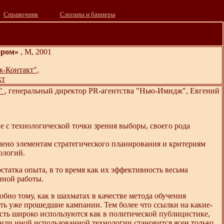
Справочник
Слоганы и баннеры
ором»
, М, 2001
-Контакт"
,
кт
т"
, генеральный директор PR-агентства "Нью-Имидж", Евгений
 с технологической точки зрения выборы, своего рода
лено элементам стратегического планирования и критериям
ологий.
статка опыта, в то время как их эффективность весьма
нной работы.
бно тому, как в шахматах в качестве метода обучения
ать уже прошедшие кампании. Тем более что ссылки на какие-
сть широко используются как в политической публицистике,
 или иной использованной технологии становится ясен только