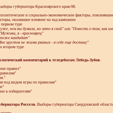
ыборы губернатора Красноярского края-98.
 политические и социально-экономические факторы, повлиявшие
акторы, оказавшие влияние на ход кампании
в первом туре
хуже, чем вы думали, но зато я свой" или "Повесть о том, как 
"Мужики, я - красноярец"
 тоже кандидат"
не хрустов не жалко рваных - я себе еще достану"
о втором туре
логический комментарий к теледебатам Лебедь-Зубов
.
ение правил"
 правилам"
ия."
сия под видом игры по правилам"
ие"
ние к избирателям"
убернатора Росселя.
Выборы губернатора Свердловской област
 старте