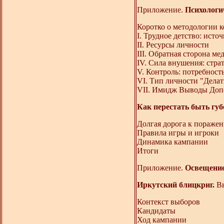
Приложение.
Психологи
Коротко о методологии 
I. Трудное детство: исто
II. Ресурсы личности
III. Обратная сторона ме
IV. Сила внушения: стра
V. Контроль: потребность
VI. Тип личности "Делать
VII. Имидж Выводы Доп
Как перестать быть гу
Долгая дорога к пораже
Правила игры и игроки
Динамика кампании
Итоги
Приложение.
Освещение
Иркутский блицкриг.
В
Контекст выборов
Кандидаты
Ход кампании