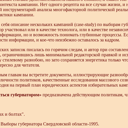
нтекста кампании. Нет одного рецепта на все случаи жизни, и 
й инструментарий анализа многофакторной политической реаль
актики кампании.
 себя описание нескольких кампаний (case-study) по выборам г
р участвовал или в качестве технолога, или в качестве независим
формации, но и возможность понимать глубинные процессы. Ест
ти информации, и кое-что неизбежно оставалось за кадром.
ских записок писалась по горячим следам, и автор при составле
, ограничившись лишь минимальной редакторской правкой и ис
у стилевому разнобою, но зато сохраняется энергетика только ч
ресно для читателя.
рым главам вы встретите документы, иллюстрирующие разнообр
личности политиков, качественные исследования массового созн
одня на первый план юридических аспектов избирательных кам
аться губернатором»
предназначена действующим политикам, ч
ах и болтах".
.
Выборы губернатора Свердловской области-1995.