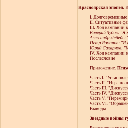
Красноярская эпопея.
В
I. Долговременные
II. Ситуативные ф
III. Ход кампании 
Валерий Зубов: "Я 
Александр Лебедь: 
Петр Романов: "Я
Юрий Сахарнов: "М
IV. Ход кампании в
Послесловие
Приложение.
Психо
Часть I. "Установл
Часть II. "Игра по
Часть III. "Дискусс
Часть IV. "Дискус
Часть V. "Перемир
Часть VI. "Обраще
Выводы
Звездные войны г
Расстановка сил на