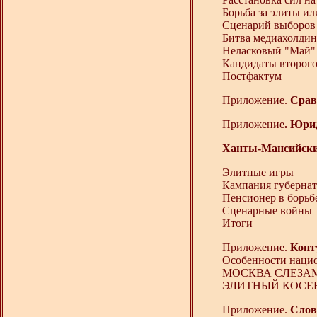
Борьба за элиты и
Сценарий выборов
Битва медиахолдин
Неласковый "Май" 
Кандидаты второго
Постфактум
Приложение.
Срав
Приложение
. Юри
Ханты-Мансийски
Элитные игры
Кампания губернат
Пенсионер в борьбе
Сценарные войны
Итоги
Приложение.
Конт
Особенности нацио
МОСКВА СЛЕЗАМ
ЭЛИТНЫЙ КОСЕН
Приложение.
Словн