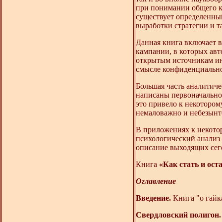
при понимании общего ко
существует определенны
выработки стратегии и т
Данная книга включает в
кампании, в которых авто
открытым источникам ин
смысле конфиденциальнос
Большая часть аналитиче
написаны первоначально
это привело к некотором
немаловажно и небезынте
В приложениях к некото
психологический анализ 
описание выходящих сег
Книга
«Как стать и ост
Оглавление
Введение.
Книга "о гайк
Свердловский полигон