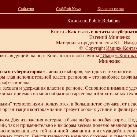
События
Со&Pub News
Книжная полка
Книги по Public Relations
Книга
«Как стать и остаться губернат
Евгений Минченко
Материалы предоставлены КГ
"Имидж
© Copyright
Имидж-Конта
ко - ведущий эксперт Консалтинговой группы
"Имидж-Контак
Минченко
аться губернатором»
- анализ выборов, методов и технологий.
ы глав исполнительной власти регионов – это наиболее сложные
рофессионала.
 захвата и удержания власти в регионе. Основное внимание уде
ивных приемов из многообразного арсенала избирательных техн
зными" технологиями пользуются, в большинстве случаев, от недо
я организация контркампании требует особых усилий и филигра
иком. Для изложения материала была выбрана особая форма. Подо
тий, так и применительно к выборам весьма полезно анализиров
использованные в той или иной кампании, и их чудодейственно
разных статьях. Действительность намного сложнее, и смысл той