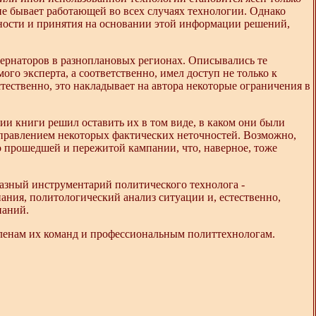
не бывает работающей во всех случаях технологии. Однако
ности и принятия на основании этой информации решений,
убернаторов в разноплановых регионах. Описывались те
ого эксперта, а соответственно, имел доступ не только к
ественно, это накладывает на автора некоторые ограничения в
нии книги решил оставить их в том виде, в каком они были
правлением некоторых фактических неточностей. Возможно,
то прошедшей и пережитой кампании, что, наверное, тоже
азный инструментарий политического технолога -
ания, политологический анализ ситуации и, естественно,
паний.
ленам их команд и профессиональным политтехнологам.