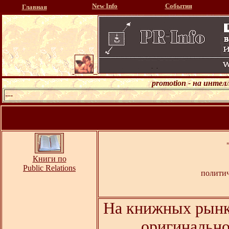
New Info
События
Главная
promotion - на инте
---
Книги по
Public Relations
политич
На книжных рынк
оригинально