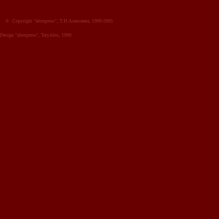
© Copyright "altexpress", Т.И.Алексеева, 1999-2005
Design "altexpress", TatyAlex, 1999