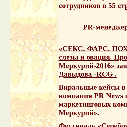
сотрудников в 55 ст
PR-менеджер
«СЕКС. ФАРС. ПОХ
слезы и овация. П
Меркурий-2016» за
Давыдова -RCG .
Виральные кейсы в 
компания PR News 
маркетинговых ком
Меркурий».
Фестиваль
«Серебр