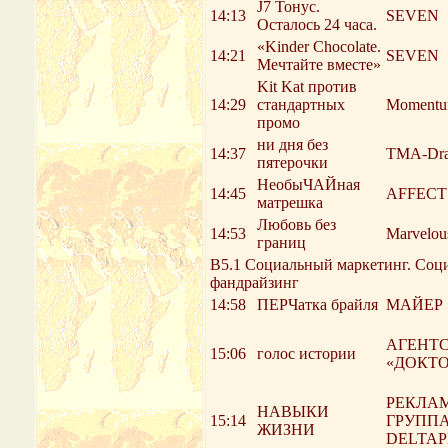
J7 Тонус.
14:13
SEVEN
Осталось 24 часа.
«Kinder Chocolate.
14:21
SEVEN
Мечтайте вместе»
Kit Kat против
14:29
стандартных
Moment
промо
ни дня без
14:37
TMA-Dra
пятерочки
НеобыЧАЙная
14:45
AFFECT
матрешка
Любовь без
14:53
Marvelou
границ
В5.1 Социальный маркетинг. Социа
фандрайзинг
14:58
ПЕРЧатка брайля
МАЙЕР
АГЕНТ
15:06
голос истории
«ДОКТО
РЕКЛА
НАВЫКИ
15:14
ГРУПП
ЖИЗНИ
DELTA