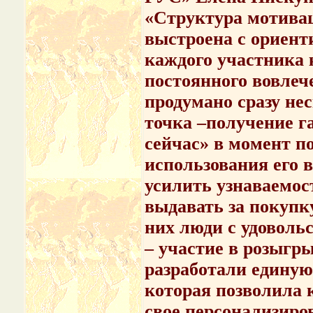
«Структура мотива
выстроена с ориент
каждого участника 
постоянного вовле
продумано сразу не
точка –получение г
сейчас» в момент п
использования его 
усилить узнаваемос
выдавать за покупк
них люди с удоволь
– участие в розыгр
разработали единую
которая позволила 
свое персонализиро