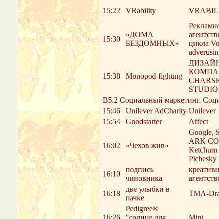
15:22
VRability
VRABIL
Рекламн
«ДОМА
агентств
15:30
БЕЗДОМНЫХ»
цикла V
advertisi
ДИЗАЙ
КОМПА
15:38
Monopod-fighting
CHARS
STUDIO
В5.2 Социальный маркетинг. Соци
15:46
Unilever AdCharity
Unilever
15:54
Goodstarter
Affect
Google,
ARK CO
16:02
«Чехов жив»
Ketchum 
Pichesky
подпись
креативн
16:10
чиновника
агентств
две улыбки в
16:18
TMA-Dra
пачке
Pedigree®
16:26
"солнце для
Mint