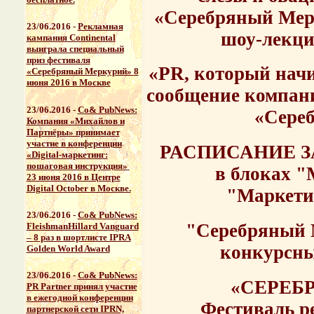
«Серебряный Мер
23/06.2016 -
Рекламная
шоу-лекци
кампания Continental
выиграла специальный
приз фестиваля
«PR, который начи
«Серебряный Меркурий»
8
июня 2016 в Москве
сообщение компани
23/06.2016 -
Со& PubNews:
«Сере
Компания «Михайлов и
Партнёры» принимает
участие в конференции
РАСПИСАНИЕ З
«Digital-маркетинг:
пошаговая инструкция»
в блоках "
23 июня 2016 в Центрe
Digital October в Москве.
"Маркети
23/06.2016 -
Со& PubNews:
"Серебряный 
FleishmanHillard Vanguard
–
8 раз в шортлисте IPRA
конкурсны
Golden World Award
23/06.2016 -
Со& PubNews:
«СЕРЕБ
PR Partner принял участие
в ежегодной
конференции
Фестиваль р
партнерской сети IPRN,