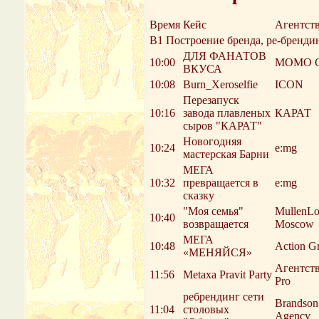
Время
Кейс
Агентст
В1 Построение бренда, ре-бренди
ДЛЯ ФАНАТОВ
10:00
MOMO G
ВКУСА
10:08
Burn_Xeroselfie
ICON
Перезапуск
10:16
завода плавленых
КАРАТ
сыров "КАРАТ"
Новогодняя
10:24
e:mg
мастерская Барни
МЕГА
10:32
превращается в
e:mg
сказку
"Моя семья"
MullenL
10:40
возвращается
Moscow
МЕГА
10:48
Action G
«МЕНЯЙСЯ»
Агентст
11:56
Metaxa Pravit Party
Pro
ребрендинг сети
Brandson
11:04
столовых
Agency