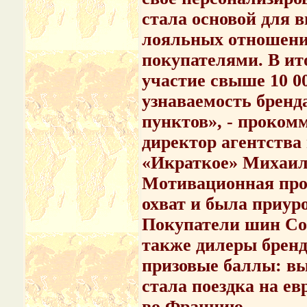
стала основой для 
лояльных отношений
покупателями. В ит
участие свыше 10 0
узнаваемость бренда
пунктов», - проком
директор агентств
«Икраткое» Михаил
Мотивационная про
охват и была приур
Покупатели шин Cont
также дилеры бренд
призовые баллы: вы
стала поездка на е
во Францию.