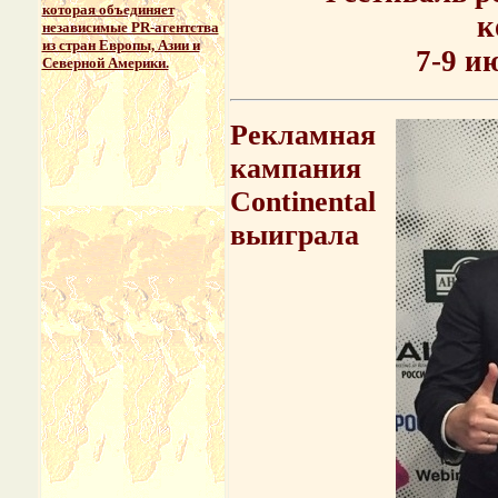
которая объединяет
к
независимые PR-агентства
из стран Европы, Азии и
7-9 и
Северной Америки.
Рекламная
кампания
Continental
выиграла