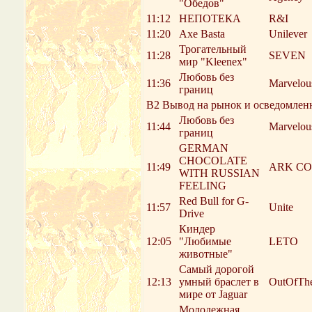
"Обедов"
11:12
НЕПОТЕКА
R&I
11:20
Axe Basta
Unilever
Трогательный
11:28
SEVEN
мир "Kleenex"
Любовь без
11:36
Marvelou
границ
В2 Вывод на рынок и осведомленн
Любовь без
11:44
Marvelou
границ
GERMAN
CHOCOLATE
11:49
ARK C
WITH RUSSIAN
FEELING
Red Bull for G-
11:57
Unite
Drive
Киндер
12:05
"Любимые
LETO
животные"
Самый дорогой
12:13
умный браслет в
OutOfTh
мире от Jaguar
Молодежная