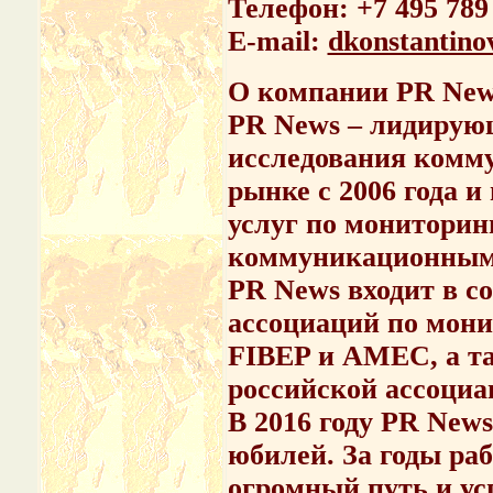
Телефон: +7 495 789 
E-mail:
dkonstantin
О
компании
PR New
PR News
– лидирующ
исследования комму
рынке с 2006 года 
услуг по мониторин
коммуникационным 
PR News входит в с
ассоциаций по мони
FIBEP и AMEC, а т
российской ассоци
В 2016 году PR News
юбилей. За годы ра
огромный путь и ус