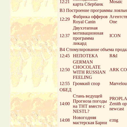
12:21
Mosaic
карта Сбербанк
В3 Построение программы лояльн
Фабрика офферов
Агентств
12:29
Royal Canin
One
Двухэтапная
мотивационная
12:37
ICON
программа
ликард
В4 Стимулирование объема прод
12:45
НЕПОТЕКА
R&I
GERMAN
CHOCOLATE
12:50
ARK C
WITH RUSSIAN
FEELING
12:55
Громкий спор
Marvelou
ОБЕД
Стань ведущей
PROPLA
Прогноза погоды
14:00
Zenith op
на ТНТ вместе с
newcast
NESTL?
Новогодняя
14:08
e:mg
мастерская Барни