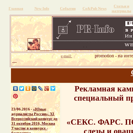
Статьи и
Главная
New Info
События
Со&Pub News
материалы
promotion - на инт
e-mail:
---
Рекламная камп
специальный п
23/06.2016 -
«Юные
журналисты России». ХI
Всероссийский конкурс до
«СЕКС. ФАРС. П
31 октября 2016, Москва
Участие в конкурсе -
слезы и овац
бесплатное.