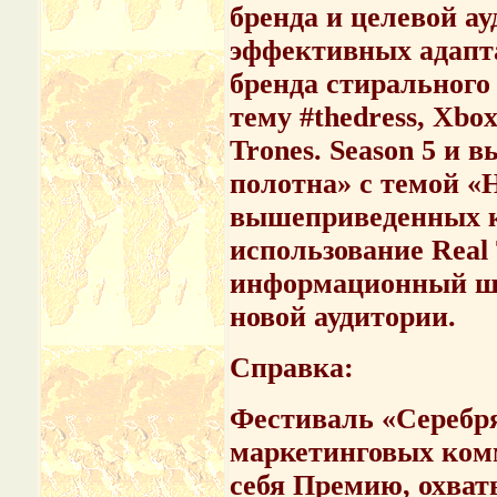
бренда и целевой а
эффективных адапта
бренда стирального
тему #thedress, Xbo
Trones. Season 5 и 
полотна» с темой «
вышеприведенных ке
использование Real
информационный шу
новой аудитории.
Справка:
Фестиваль «Сереб
маркетинговых ком
себя Премию, охва