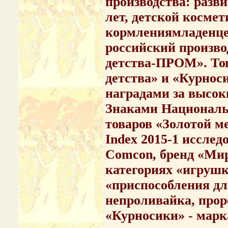
производства: разв
лет, детской космет
кормлениямладенцев
российский произв
детства-ПРОМ». То
детства» и «Курнос
наградами за высок
Знаками Националь
товаров «Золотой м
Index 2015-1 иссле
Comcon, бренд «Мир
категориях «игрушк
«приспособления дл
непроливайка, прор
«Курносики» - марк