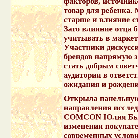
факторов, источник
товар для ребенка.
старше и влияние с
Зато влияние отца б
учитывать в марке
Участники дискусс
брендов напрямую за
стать добрым совет
аудитории в ответс
ожидания и рожден
Открыла панельную
направления исслед
COMCON Юлия Быче
изменении покупате
современных услови