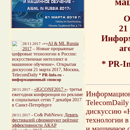
маш
О
21
Информ
-
««
AI & ML Russia
28/11.2017
аг
2017
– Новые прорывные
цифровые технологии в России:
искусственные интеллект и
* PR-I
машинное обучение». Открытая
дискуссия 21 марта 2017, Москва,
TelecomDaily
* PR-Info.ru -
информационный спонсор
-
«IGCONF2017 »
- третья
28/11.2017
Информацион
ежегодная конференция по рекламе
в социальных сетях 7 декабря 2017
TelecomDaily
в Санкт-Петербурге
дискуссию «
- Со& PubNews:
Девять
28/11.2017
технологии в
фестивалей сформируют рейтинг
эффективности АКАР
и машинное о