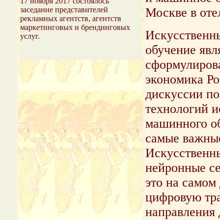
17 ноября 2017 состоялось
заседание представителей
Москве в отел
рекламных агентств, агентств
маркетинговых и брендинговых
Искусственн
услуг.
обучение явл
сформулиров
экономика Р
дискуссии по
технологий и
машинного об
самые важные
Искусственны
нейронные се
это на самом
цифровую тр
направления 