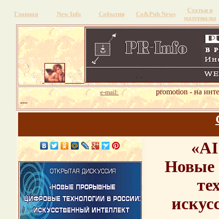
Статьи и
Главная
New Info
События
Со&Pub News
материалы
promotion - на инт
e-mail:
---
«AI
Новые
те
искус