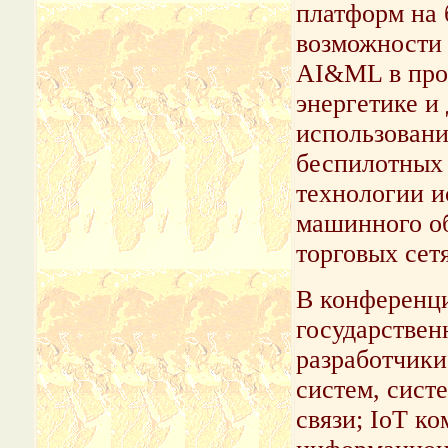
платформ на 
возможности 
AI&ML в про
энергетике и
использовани
беспилотных 
технологии и
машинного об
торговых сетя
В конференци
государствен
разработчики
систем, сист
связи; IoT к