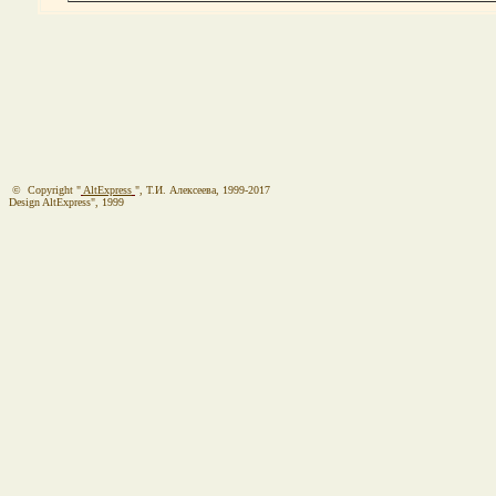
© Copyright "
AltExpress
", Т.И. Алекcеева, 1999-2017
Design AltExpress", 1999