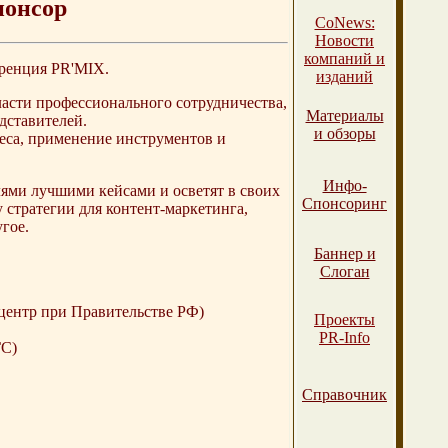
понсор
СоNews:
Новости
компаний и
еренция PR'MIX.
изданий
ласти профессионального сотрудничества,
Материалы
дставителей.
и обзоры
еса, применение инструментов и
Инфо-
лями лучшими кейсами и осветят в своих
Спонсоринг
 стратегии для контент-маркетинга,
гое.
Баннер и
Слоган
центр при Правительстве РФ)
Проекты
PR-Info
ГС)
Справочник