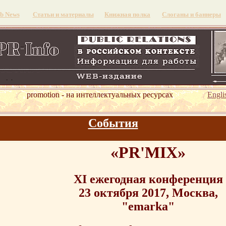
b News
Статьи и материалы
Книжная полка
Слоганы и баннеры
omotion - на интеллектуальных ресурсах
Engli
События
«PR'MIX»
ХI ежегодная конференция
23 октября 2017, Москва,
"emarka"