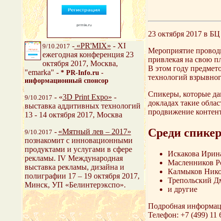
23 октября 2017 в БЦ
-
«PR'MIX»
- ХI
9/10.2017
Мероприятие проводи
ежегодная конференция 23
привлекая на свою пл
октября 2017, Москва,
В этом году предмет
"emarka" -
* PR-Info.ru -
технологий взрывног
информационный спонсор
Спикеры, которые дав
- «
3D Print Expo»
-
9/10.2017
докладах такие облас
выставка аддитивных технологий
продвижение контента
13 - 14 октября 2017, Москва
Среди спикер
-
«Мятный лев – 2017»
9/10.2017
познакомит с инновационными
продуктами и услугами в сфере
Искакова Ирина
рекламы. IV Международная
Масленников Р
выставка рекламы, дизайна и
Калмыков Никол
полиграфии 17 – 19 октября 2017,
Трепольский Дм
Минск, УП «Белинтерэкспо».
и другие
Подробная информаци
Телефон: +7 (499) 11