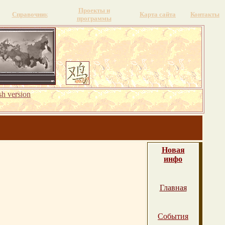
Проекты и
Справочни
к
Карта сайта
Контакты
программы
sh version
Новая
инфо
Главная
События