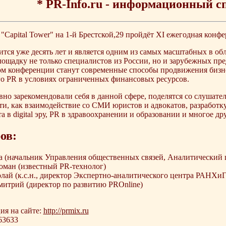
* PR-Info.ru - информационный с
 "Capital Tower" на 1-й Брестской,29 пройдёт ХI ежегодная конф
тся уже десять лет и является одним из самых масштабных в об
ощадку не только специалистов из России, но и зарубежных пре
ом конференции станут современные способы продвижения бизн
о PR в условиях ограниченных финансовых ресурсов.
но зарекомендовали себя в данной сфере, поделятся со слушате
ти, как взаимодействие со СМИ юристов и адвокатов, разработку
 в digital эру, PR в здравоохранении и образовании и многое дру
ов:
 (начальник Управления общественных связей, Аналитический 
оман (известный PR-технолог)
ай (к.с.н., директор Экспертно-аналитического центра РАНХи
итрий (директор по развитию PROnline)
я на сайте:
http://prmix.ru
 63633