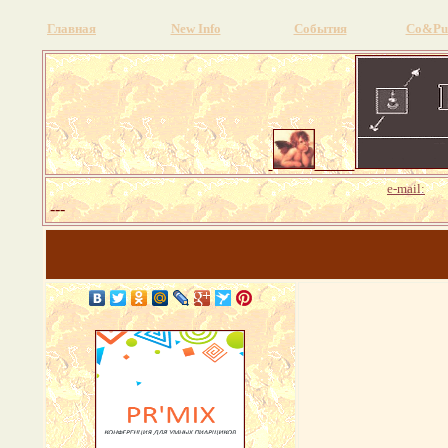
Главная
New Info
События
Со&Pu
pr
e-mail:
---