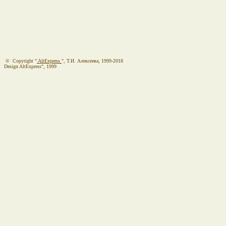
© Copyright "
AltExpress
", Т.И. Алекcеева, 1999-2018
Design AltExpress", 1999