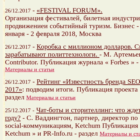
-
«FESTIVAL FORUM».
26/12.2017
Организация фестивалей, билетная индустри
продвижениеи событийный туризм. Бизнес -
января - 2 февраля 2018, Москва
-
Коробка с миллионом долларов. С
26/12.2017
зарабатывают политтехнологи.
- М. Артемьев
Contributor. Публикация журнала « Forbes » -
Материалы и статьи
-
Рейтинг «Известность бренда SE
26/12.2017
2017»
: подводим итоги. Публикация проекта
раздел
Материалы и статьи
Чат-боты и сторителлинг: что жде
25/12.2017
-
году?
- С. Ваддингтон, партнер, директор по d
social-коммуникациям, Ketchum Публикация 
Ketchum » и PR-Info.ru - раздел
Материалы и ст