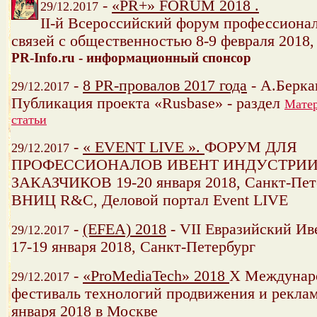
-
«PR+» FORUM 2018 .
29/12.2017
II-й Всероссийский форум профессиона
связей с общественностью 8-9 февраля 2018
PR-Info.ru - информационный спонсор
-
8 PR-провалов 2017 года
- А.Берка
29/12.2017
Публикация проекта «Rusbase» - раздел
Мате
статьи
-
« EVENT LIVE ».
ФОРУМ ДЛЯ
29/12.2017
ПРОФЕССИОНАЛОВ ИВЕНТ ИНДУСТРИИ
ЗАКАЗЧИКОВ 19-20 января 2018, Санкт-Пет
ВНИЦ R&C, Деловой портал Event LIVE
-
(EFEA) 2018
- VII Евразийский И
29/12.2017
17-19 января 2018, Санкт-Петербург
-
«ProMediaTech» 2018
X Междунар
29/12.2017
фестиваль технологий продвижения и реклам
января 2018 в Москве