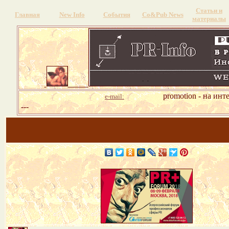
Статьи и
Главная
New Info
События
Со&Pub News
материалы
promotion - на инт
e-mail:
---