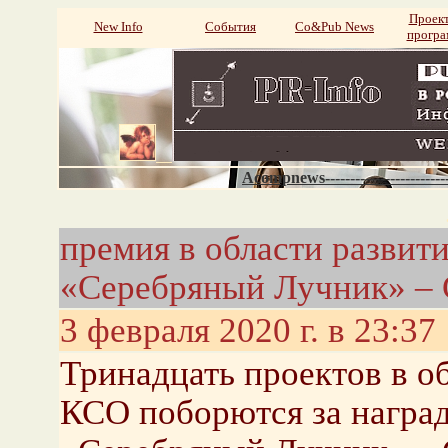
Проек
New Info
События
Со&Pub News
прогр
Acompnews----------------------
премия в области развит
«Серебряный Лучник» – 
3 февраля 2020 г. в 23:37
Тринадцать проектов в о
КСО поборются за награ