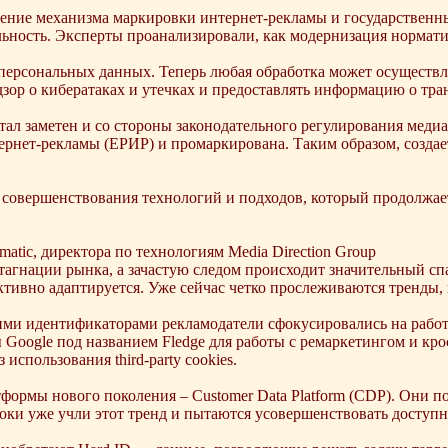
дрение механизма маркировки интернет-рекламы и государствен
льность. Эксперты проанализировали, как модернизация нормати
персональных данных. Теперь любая обработка может осуществля
ор о кибератаках и утечках и предоставлять информацию о тра
ал заметен и со стороны законодательного регулирования медиар
ернет-рекламы (ЕРИР) и промаркирована. Таким образом, создае
совершенствования технологий и подходов, который продолжает
atic, директора по технологиям Media Direction Group
тагнации рынка, а зачастую следом происходит значительный спа
ктивно адаптируется. Уже сейчас четко прослеживаются тренды, 
ми идентификаторами рекламодатели сфокусировались на работе с 
Google под названием Fledge для работы с ремаркетингом и кро
использования third-party cookies.
атформы нового поколения – Customer Data Platform (CDP). Они
оки уже учли этот тренд и пытаются усовершенствовать доступ