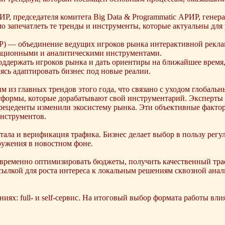
, председателя комитета Big Data & Programmatic АРИР, генер
мо запечатлеть те тренды и инструменты, которые актуальны для
) — объединение ведущих игроков рынка интерактивной реклам
ционными и аналитическими инструментами.
ддержать игроков рынка и дать ориентиры на ближайшее время, 
ясь адаптировать бизнес под новые реалии.
 из главных трендов этого года, что связано с уходом глобальн
тформы, которые дорабатывают свой инструментарий. Эксперты 
рецеденты изменили экосистему рынка. Эти объективные факто
инструментов.
тала и верификация трафика. Бизнес делает выбор в пользу рег
кружения в новостном фоне.
овременно оптимизировать бюджеты, получить качественный тра
ылкой для роста интереса к локальным решениям сквозной анал
ниях: full- и self-сервис. На итоговый выбор формата работы вл