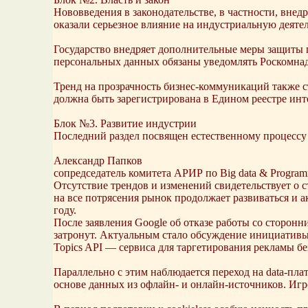
Нововведения в законодательстве, в частности, вне
оказали серьезное влияние на индустриальную деяте
Государство внедряет дополнительные меры защиты 
персональных данных обязаны уведомлять Роскомнадз
Тренд на прозрачность бизнес-коммуникаций также ст
должна быть зарегистрирована в Едином реестре инт
Блок №3. Развитие индустрии
Последний раздел посвящен естественному процессу 
Александр Папков
сопредседатель комитета АРИР по Big data & Programm
Отсутствие трендов и изменений свидетельствует о с
на все потрясения рынок продолжает развиваться и а
году.
После заявления Google об отказе работы со сторонни
затронут. Актуальным стало обсуждение инициативы 
Topics API — сервиса для таргетирования рекламы без 
Параллельно с этим наблюдается переход на data-пл
основе данных из офлайн- и онлайн-источников. Игр