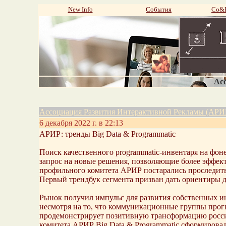
New Info
События
Со&P
Aco
Ассоциация Развития Интерактивной Рекламы (АРИ
6 декабря 2022 г. в 22:13
АРИР: тренды Big Data & Programmatic
Поиск качественного programmatic-инвентаря на фон
запрос на новые решения, позволяющие более эффект
профильного комитета АРИР постарались проследить
Первый трендбук сегмента призван дать ориентиры дл
Рынок получил импульс для развития собственных и
несмотря на то, что коммуникационные группы прогно
продемонстрирует позитивную трансформацию российс
комитета АРИР Big Data & Programmatic сформировал