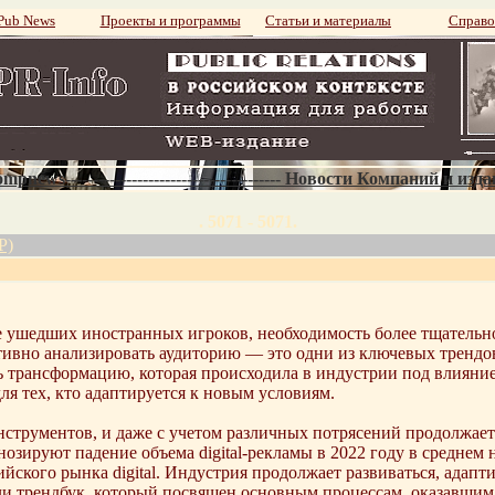
ub News
Проекты и программы
Статьи и материалы
Справо
mpnews--------------------------------------- Новости Компаний и изд
. 5071 - 5071.
Р)
е ушедших иностранных игроков, необходимость более тщательно 
ивно анализировать аудиторию — это одни из ключевых трендов 
 трансформацию, которая происходила в индустрии под влияние
я тех, кто адаптируется к новым условиям.
нструментов, и даже с учетом различных потрясений продолжает
зируют падение объема digital-рекламы в 2022 году в среднем н
кого рынка digital. Индустрия продолжает развиваться, адапт
и трендбук, который посвящен основным процессам, оказавшим 