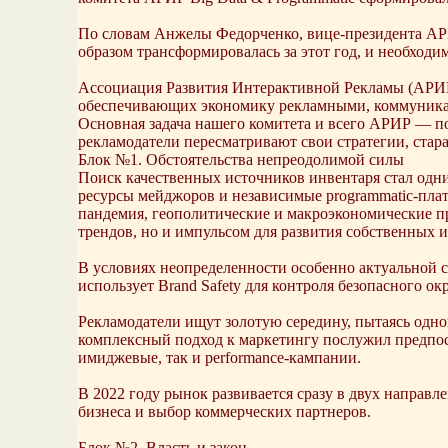
По словам Анжелы Федорченко, вице-президента АРИР
образом трансформировалась за этот год, и необходи
Ассоциация Развития Интерактивной Рекламы (АРИР
обеспечивающих экономику рекламными, коммуника
Основная задача нашего комитета и всего АРИР — по
рекламодатели пересматривают свои стратегии, стара
Блок №1. Обстоятельства непреодолимой силы
Поиск качественных источников инвентаря стал одним
ресурсы мейджоров и независимые programmatic-пла
пандемия, геополитические и макроэкономические п
трендов, но и импульсом для развития собственных 
В условиях неопределенности особенно актуальной с
использует Brand Safety для контроля безопасного о
Рекламодатели ищут золотую середину, пытаясь одн
комплексный подход к маркетингу послужил предпос
имиджевые, так и performance-кампании.
В 2022 году рынок развивается сразу в двух направле
бизнеса и выбор коммерческих партнеров.
Блок №2. Власть и закон