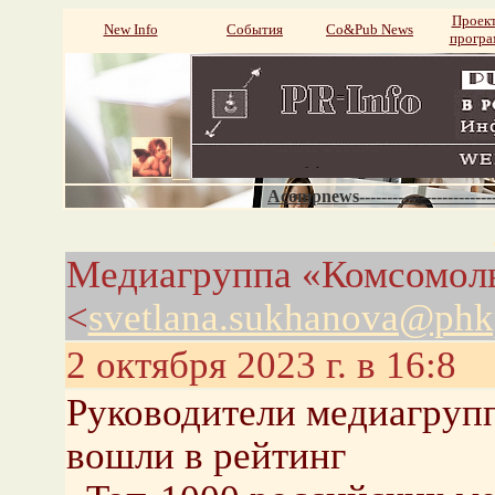
Проек
New Info
События
Со&Pub News
прогр
Acompnews----------------------
Медиагруппа «Комсомоль
<
svetlana.sukhanova@phk
2 октября 2023 г. в 16:8
Руководители медиагруп
вошли в рейтинг