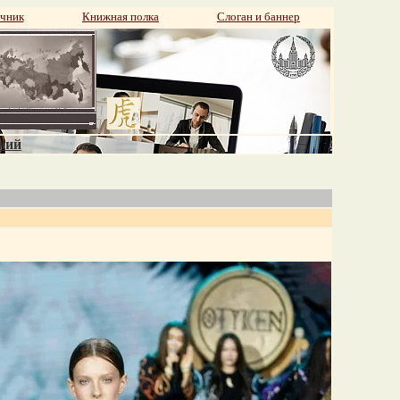
чник
Книжная полка
Слоган и баннер
аний