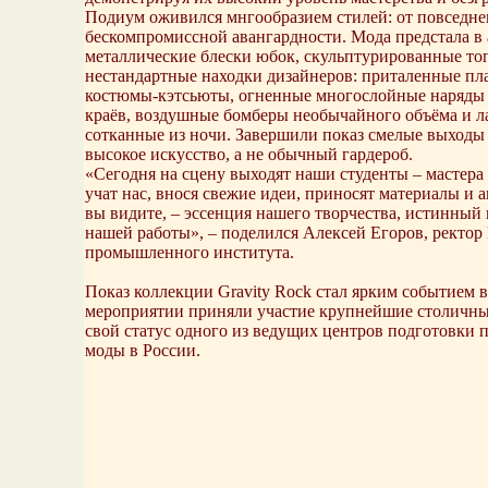
Подиум оживился мнгообразием стилей: от повседне
бескомпромиссной авангардности. Мода предстала в а
металлические блески юбок, скульптурированные то
нестандартные находки дизайнеров: приталенные пла
костюмы-кэтсьюты, огненные многослойные наряды
краёв, воздушные бомберы необычайного объёма и л
сотканные из ночи. Завершили показ смелые выходы 
высокое искусство, а не обычный гардероб.
«Сегодня на сцену выходят наши студенты – мастера
учат нас, внося свежие идеи, приносят материалы и а
вы видите, – эссенция нашего творчества, истинный
нашей работы», – поделился Алексей Егоров, ректор
промышленного института.
Показ коллекции Gravity Rock стал ярким событием 
мероприятии приняли участие крупнейшие столичн
свой статус одного из ведущих центров подготовки 
моды в России.