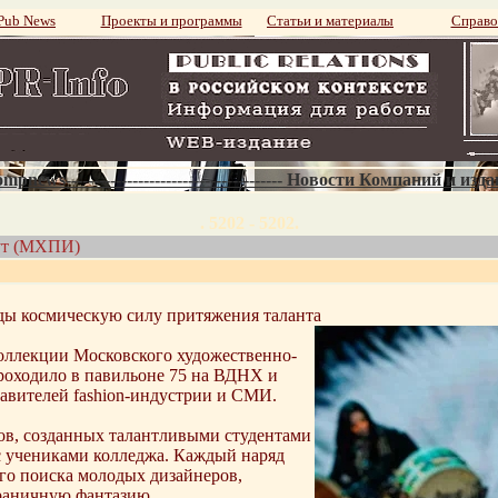
ub News
Проекты и программы
Статьи и материалы
Справо
mpnews--------------------------------------- Новости Компаний и изд
. 5202 - 5202.
ут (МХПИ)
ы космическую силу притяжения таланта
коллекции Московского художественно-
оходило в павильоне 75 на ВДНХ и
авителей fashion-индустрии и СМИ.
ов, созданных талантливыми студентами
 учениками колледжа. Каждый наряд
ого поиска молодых дизайнеров,
граничную фантазию.