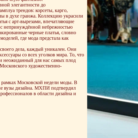
вной элегантности до
мплуа трендов: корсеты, карго,
пы в духе гранжа. Коллекцию украсили
тья с арт-вырезами, впечатляющие
 с непринуждённой небрежностью
акированные черные платья, словно
моделей, где мода предстала как
 своего дела, каждый уникален. Они
ксессуары со всех уголков мира. То, что
 и неожиданный для нас самых плод
 Московского художественно-
в рамках Московской недели моды. В
ые вузы дизайна. МХПИ подтвердил
профессионалов в области дизайна и