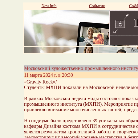
New Info
События
Со&P
Aco
Московский художественно-промышленного инстит
11 марта 2024 г. в 20:30
«Gravity Rock»/
Студенты МХПИ показали на Московской неделе мод
В рамках Московской недели моды состоялся показ 
промышленного института (МХПИ). Мероприятие пр
привлекло внимание многочисленных гостей, предст
На подиуме было представлено 39 уникальных образ
кафедры Дизайна костюма МХПИ в сотрудничестве с
являлся результатом кропотливой работы и творческ
демонстрируя их высокий уровень мастерства и без