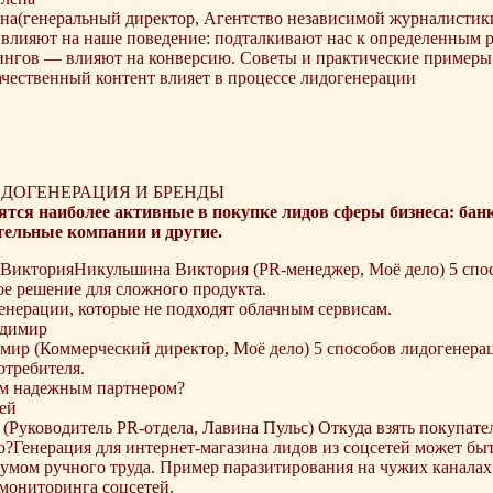
на(генеральный директор, Агентство независимой журналистик
влияют на наше поведение: подталкивают нас к определенным р
ингов — влияют на конверсию. Советы и практические примеры 
ачественный контент влияет в процессе лидогенерации
ИДОГЕНЕРАЦИЯ И БРЕНДЫ
тся наиболее активные в покупке лидов сферы бизнеса: бан
тельные компании и другие.
Никульшина Виктория (PR-менеджер, Моё дело) 5 спо
е решение для сложного продукта.
нерации, которые не подходят облачным сервисам.
ир (Коммерческий директор, Моё дело) 5 способов лидогенера
отребителя.
им надежным партнером?
(Руководитель PR-отдела, Лавина Пульс) Откуда взять покупател
?Генерация для интернет-магазина лидов из соцсетей может бы
умом ручного труда. Пример паразитирования на чужих каналах
мониторинга соцсетей.