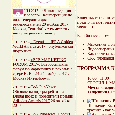
-
«Лидогенерация -
9/11.2017
leadconf»
. Конференция по
Клиенты, исполнител
лидогенерации для
предпочитают платит
рекламодателей 20 ноября 2017,
увеличить
Москва, "emarka" -
* PR-Info.ru -
информационный спонсор
Ваш бизнес с помощ
-
« Eventiada IPRA Golden
9/11.2017
Маркетинг с опл
World Awards 2017»
опубликовала
Лидогенерация 
шорт-лист
Как посчитать 
CPA-площадки (
-
«B2B MARKETING
9/11.2017
FORUM 2017».
Всероссийский
ПРОГРАММА 
форум по маркетингу и рекламе в
сфере B2B - 23-24 ноября 2017 ,
10:00 - 11:30
Москва Интерфорум
СЕССИЯ 1. М
-
Со& PubNews:
Мечта каждого
9/11.2017
Объявлены лидеры рейтинга
Тенденции CP
Digital Index и победители премии
AdIndex Awards 2017
26 октября
Шинкевич Екат
2017
трафика - как 
-
Со& PubNews: Проект
9/11.2017