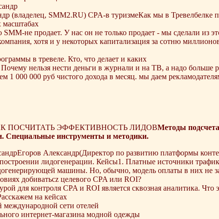
др (владелец, SMM2.RU) CPA-в туризмеКак мы в Тревелбелке п
 масштабах
о SMM-не продает. У нас он не только продает - мы сделали из э
компания, хотя и у некоторых капитализация за сотню миллионо
ограммы в тревеле. Кто, что делает и каких
. Почему нельзя нести деньги в журнали и на ТВ, а надо больше 
м 1 000 000 руб чистого дохода в месяц. мы даем рекламодателям
КАК ПОСЧИТАТЬ ЭФФЕКТИВНОСТЬ ЛИДОВ
Методы подсчета
. Специальные инструменты и методики.
Егоров Александр(Директор по развитию платформы контек
построении лидогенерации. Кейсы1. Платные источники трафик
огенерирующей машины. Но, обычно, модель оплаты в них не за ц
ловиях добиватьcz целевого CPA или ROI?
урой для контроля CPA и ROI является сквозная аналитика. Что э
Расскажем на кейсах
й международной сети отелей
льного интернет-магазина модной одежды