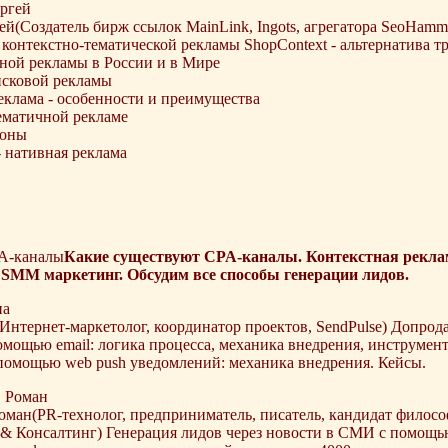
й(Создатель бирж ссылок MainLink, Ingots, агрегатора SeoHamme
с контекстно-тематической рекламы ShopContext - альтернатива
ной рекламы в России и в Мире
исковой рекламы
еклама - особенности и преимущества
ематичной рекламе
ионы
 нативная реклама
A-каналы
Какие существуют CPA-каналы. Контекстная реклам
и SMM маркетинг. Обсудим все способы генерации лидов.
нтернет-маркетолог, координатор проектов, SendPulse) Допрода
мощью email: логика процесса, механика внедрения, инструмент
помощью web push уведомлений: механика внедрения. Кейсы.
ман(PR-технолог, предприниматель, писатель, кандидат филосо
Консалтинг) Генерация лидов через новости в СМИ с помощью