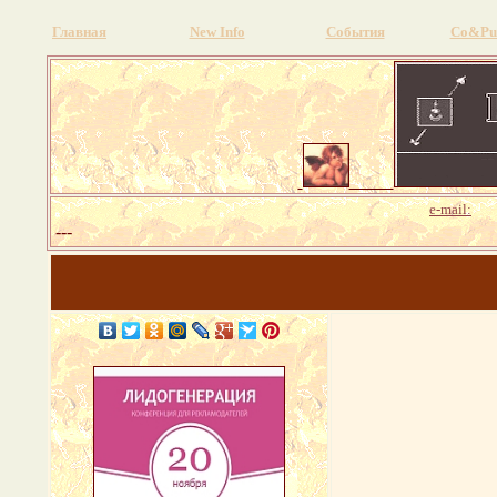
Главная
New Info
События
Со&Pu
pr
e-mail:
---