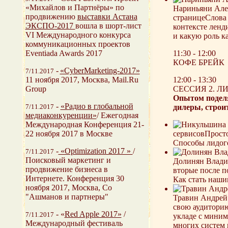
«Михайлов и Партнёры» по
Нариньяни Але
продвижению
выставки Астана
страницеСлова 
ЭКСПО-2017
вошла в шорт-лист
контексте ленд
VI Международного конкурса
и какую роль к
коммуникационных проектов
11:30 - 12:00
Eventiada Awards 2017
КОФЕ БРЕЙК
-
«CyberMarketing-2017»
7/11.2017
12:00 - 13:30
11 ноября 2017, Москва, Mail.Ru
СЕССИЯ 2. Л
Group
Опытом поделя
-
«Радио в глобальной
дилеры, строи
7/11.2017
медиаконкуренции»
/ Ежегодная
Международная Конференция 21-
сервисовПросто
22 ноября 2017 в Москве
Способы лидоге
-
«Optimization 2017 »
/
7/11.2017
Поисковый маркетинг и
Долинян Владим
продвижение бизнеса в
вторые после п
Интернете. Конференция 30
Как стать наш
ноября 2017, Москва, Со
"Ашманов и партнеры"
Травин Андрей 
свою аудиторию
-
«
Red Apple 2017»
/
7/11.2017
укладе с миним
Международный фестиваль
многих систем 