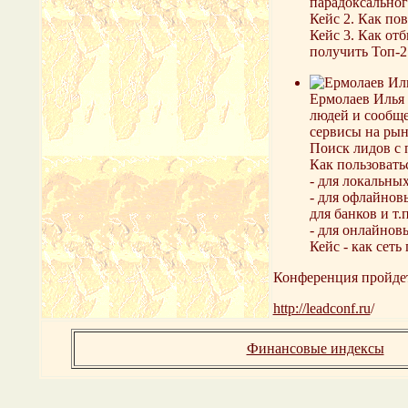
парадоксальног
Кейс 2. Как пов
Кейс 3. Как отб
получить Топ-2
Ермолаев Илья 
людей и сообщес
сервисы на рын
Поиск лидов с
Как пользовать
- для локальны
- для офлайнов
для банков и т.п
- для онлайнов
Кейс - как сет
Конференция пройдет 
http://leadconf.ru
/
Финансовые индексы