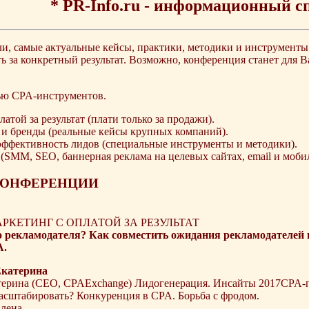
* PR-Info.ru - информационный с
и, самые актуальные кейсы, практики, методики и инструменты
ь за конкретный результат. Возможно, конференция станет для 
ью CPA-инструментов.
атой за результат (плати только за продажи).
и бренды (реальные кейсы крупных компаний).
эффективность лидов (специальные инструменты и методики).
SMM, SEO, баннерная реклама на целевых сайтах, email и моби
КОНФЕРЕНЦИИ
АРКЕТИНГ С ОПЛАТОЙ ЗА РЕЗУЛЬТАТ
 рекламодателя? Как совместить ожидания рекламодателей 
A.
ерина (CEO, CPAExchange) Лидогенерация. Инсайты 2017CPA-п
масштабировать? Конкуренция в CPA. Борьба с фродом.