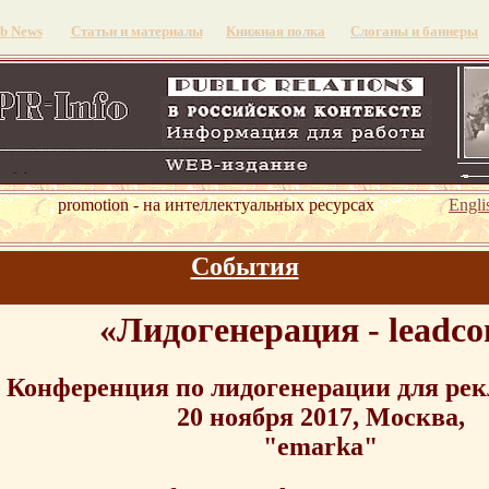
b News
Статьи и материалы
Книжная полка
Слоганы и баннеры
omotion - на интеллектуальных ресурсах
Engli
События
«Лидогенерация - leadco
Конференция по лидогенерации для рек
20 ноября 2017, Москва,
"emarka"