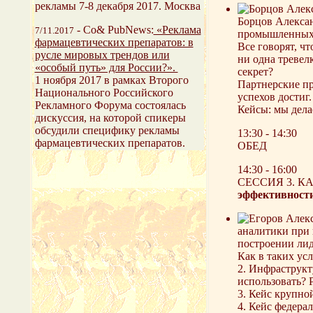
рекламы 7-8 декабря 2017. Москва
Борцов Алексан
-
Со& PubNews:
«Реклама
7/11.2017
промышленных
фармацевтических препаратов: в
Все говорят, чт
русле мировых трендов или
ни одна тревел
«особый путь» для России?».
секрет?
1 ноября 2017 в рамках Второго
Партнерские пр
Национального Российского
успехов достиг
Рекламного Форума состоялась
Кейсы: мы делае
дискуссия, на которой спикеры
обсудили специфику рекламы
13:30 - 14:30
фармацевтических препаратов.
ОБЕД
14:30 - 16:00
СЕССИЯ 3. 
эффективности
аналитики при 
построении лид
Как в таких ус
2. Инфраструкт
использовать? 
3. Кейс крупно
4. Кейс федера