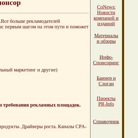
понсор
СоNews:
Новости
компаний и
.Все больше рекламодателей
изданий
Вас первым шагом на этом пути и поможет
Материалы
и обзоры
Инфо-
Спонсоринг
льный маркетинг и другие)
Баннер и
Слоган
Проекты
PR-Info
и требования рекламных площадок.
Справочник
родукты. Драйверы роста. Каналы CPA-