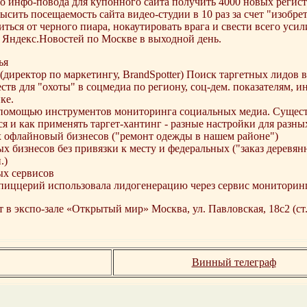
о инфо-повода для купонного сайта получить 4000 новых регистр
ысить посещаемость сайта видео-студии в 10 раз за счет "изобре
иться от черного пиара, нокаутировать врага и свести всего усил
 Яндекс.Новостей по Москве в выходной день.
(директор по маркетингу, BrandSpotter) Поиск таргетных лидов 
тв для "охоты" в соцмедиа по региону, соц-дем. показателям, ин
ке.
 помощью инструментов мониторинга социальных медиа. Сущес
ся и как применять таргет-хантинг - разные настройки для разны
х офлайновый бизнесов ("ремонт одежды в нашем районе")
ых бизнесов без привязки к месту и федеральных ("заказ деревян
.)
ых сервисов
ь пиццерий использовала лидогенерацию через сервис мониторинг
в экспо-зале «Открытый мир» Москва, ул. Павловская, 18с2 (ст.
Винный телеграф