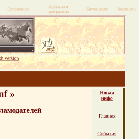
Проекты и
Справочни
к
Карта сайта
Контакты
программы
sh version
nf »
Новая
инфо
ламодателей
Главная
События