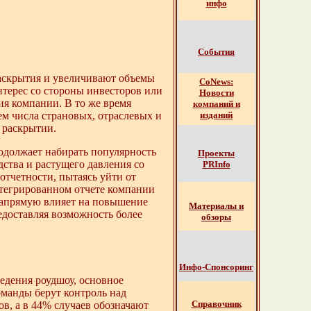
инфо
События
аскрытия и увеличивают объемы
СоNews:
терес со стороны инвесторов или
Новости
я компании. В то же время
компаний и
м числа страновых, отраслевых и
изданий
 раскрытии.
родолжает набирать популярность
Проекты
ства и растущего давления со
PRInfo
тчетности, пытаясь уйти от
нтегрированном отчете компании
 напрямую влияет на повышение
Материалы и
едоставляя возможность более
обзоры
Инфо-Спонсоринг
едения роудшоу, основное
оманды берут контроль над
Справочник
в, а в 44% случаев обозначают