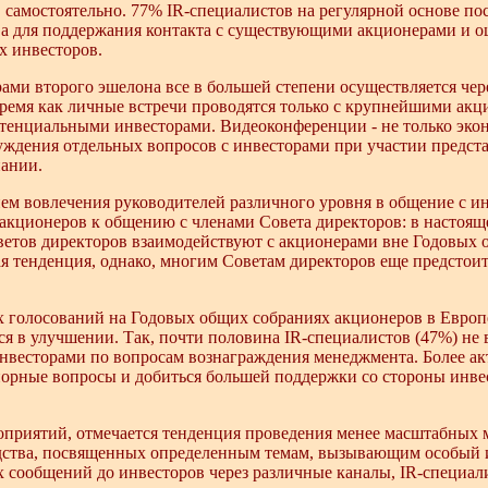
 самостоятельно. 77% IR-специалистов на регулярной основе по
а для поддержания контакта с существующими акционерами и о
 инвесторов.
ами второго эшелона все в большей степени осуществляется че
время как личные встречи проводятся только с крупнейшими ак
енциальными инвесторами. Видеоконференции - не только эко
уждения отдельных вопросов с инвесторами при участии предст
ании.
ем вовлечения руководителей различного уровня в общение с и
 акционеров к общению с членами Совета директоров: в настояще
ветов директоров взаимодействуют с акционерами вне Годовых 
я тенденция, однако, многим Советам директоров еще предстоит
х голосований на Годовых общих собраниях акционеров в Европ
я в улучшении. Так, почти половина IR-специалистов (47%) не 
инвесторами по вопросам вознаграждения менеджмента. Более а
орные вопросы и добиться большей поддержки со стороны инве
роприятий, отмечается тенденция проведения менее масштабных 
дства, посвященных определенным темам, вызывающим особый и
 сообщений до инвесторов через различные каналы, IR-специали