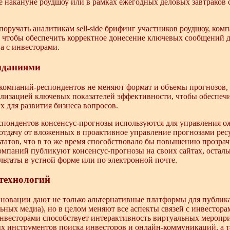
ide накануне роудшоу или в рамках ежегодных деловых завтрако
поручать аналитикам sell-side брифинг участников роудшоу, ком
 чтобы обеспечить корректное донесение ключевых сообщений д
а с инвесторами.
иданиями
 компаний-респондентов не меняют формат и объемы прогнозов,
лизацией ключевых показателей эффективности, чтобы обеспечи
 для развития бизнеса вопросов.
пондентов консенсус-прогнозы используются для управления о
отдачу от вложенных в проактивное управление прогнозами ресу
ьтатов, что в то же время способствовало бы повышению прозрач
мпаний публикуют консенсус-прогнозы на своих сайтах, остал
льтаты в устной форме или по электронной почте.
технологий
новации дают не только альтернативные платформы для публик
ьных медиа), но в целом меняют все аспекты связей с инвестор
нвесторами способствует интерактивность виртуальных мероприя
х инструментов поиска инвесторов и онлайн-коммуникаций, а