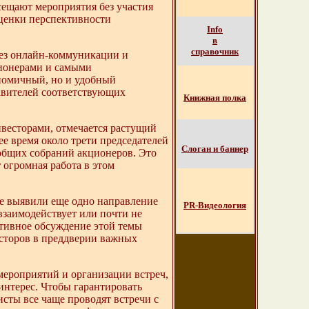
сещают мероприятия без участия
ценки перспективности
Info
в
справочник
рез онлайн-коммуникации и
ционерами и самыми
номичный, но и удобный
авителей соответствующих
Книжная полка
нвесторами, отмечается растущий
е время около трети председателей
Слоган и баннер
общих собраний акционеров. Это
 огромная работа в этом
е выявили еще одно направление
PR-Видеология
взаимодействует или почти не
ктивное обсуждение этой темы
сторов в преддверии важных
мероприятий и организации встреч,
нтерес. Чтобы гарантировать
сты все чаще проводят встречи с