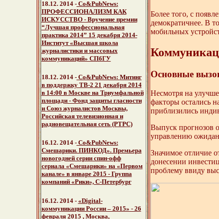
18.12. 2014 -
Со&PubNews:
ПРОФЕССИОНАЛИЗМ КАК
Более того, с появ
ИСКУССТВО - Вручение премии
демократичнее. В то
“Лучшая профессиональная
мобильных устройст
практика 2014” 15 декабря 2014-
Институт «Высшая школа
Коммуникац
журналистики и массовых
коммуникаций» СПбГУ
Основные вызов
18.12. 2014 -
Со&PubNews:
Митинг
в поддержку ТВ-2
21 декабря 2014
Несмотря на улучше
в 14:00 в Москве на Триумфальной
площади - Фонд защиты гласности
факторы остались н
и Союз журналистов Москвы,
приблизились инди
Российская телевизионная и
радиовещательная сеть (РТРС)
Выпуск прогнозов о
управлению ожидан
16.12. 2014 -
Со&PubNews:
Смешарики. ПИНКОД». Премьера
Значимое отличие от
новогодней серии спин-офф
донесении инвестиц
сериала «Смешарики» на «Первом
проблему ввиду выс
канале» в январе 2015 - Группа
компаний «Рики», С-Петербург
16.12. 2014 -
«Digital-
коммуникации России – 2015» - 26
февраля 2015 , Москва,