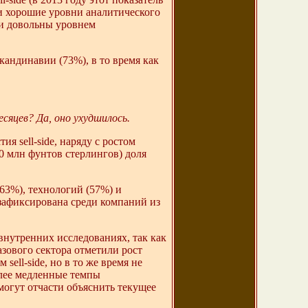
и хорошие уровни аналитического
ли довольны уровнем
андинавии (73%), в то время как
есяцев? Да, оно ухудшилось.
я sell-side, наряду с ростом
0 млн фунтов стерлингов) доля
63%), технологий (57%) и
зафиксирована среди компаний из
внутренних исследованиях, так как
зового сектора отметили рост
ell-side, но в то же время не
олее медленные темпы
огут отчасти объяснить текущее