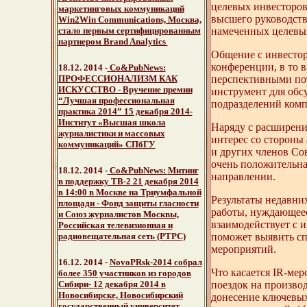
целевых инвесторов
маркетинговых коммуникаций
высшего руководств
Win2Win Communications, Москва,
стало первым сертифицированным
намеченных целевых
партнером Brand Analytics
Общение с инвестор
конференции, в то 
18.12. 2014 -
Со&PubNews:
ПРОФЕССИОНАЛИЗМ КАК
перспективными пот
ИСКУССТВО - Вручение премии
инструмент для обс
“Лучшая профессиональная
подразделений комп
практика 2014” 15 декабря 2014-
Институт «Высшая школа
Наряду с расширени
журналистики и массовых
интерес со стороны
коммуникаций» СПбГУ
и других членов Со
очень положительна
18.12. 2014 -
Со&PubNews:
Митинг
направлении.
в поддержку ТВ-2
21 декабря 2014
в 14:00 в Москве на Триумфальной
Результаты недавни
площади - Фонд защиты гласности
работы, нуждающеес
и Союз журналистов Москвы,
взаимодействует с 
Российская телевизионная и
радиовещательная сеть (РТРС)
поможет выявить сп
мероприятий.
16.12. 2014
-
NovoPRsk-2014 собрал
Что касается IR-ме
более 350 участников из городов
поездок на произво
Сибири
- 12 декабря 2014 в
Новосибирске, Новосибирский
донесение ключевых
государственный университет