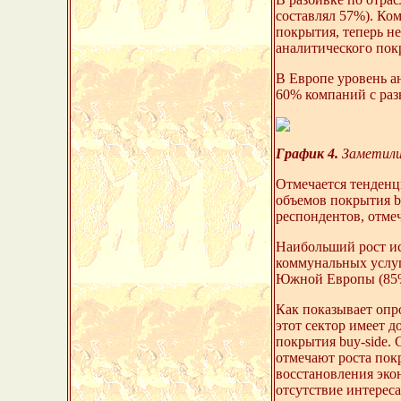
составлял 57%). Ко
покрытия, теперь н
аналитического покр
В Европе уровень а
60% компаний с раз
График 4.
Заметили 
Отмечается тенденци
объемов покрытия b
респондентов, отме
Наибольший рост ис
коммунальных услуг
Южной Европы (85%
Как показывает опр
этот сектор имеет 
покрытия buy-side. 
отмечают роста пок
восстановления эко
отсутствие интереса