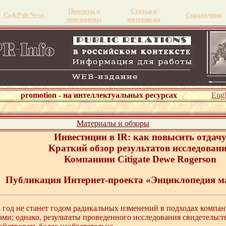
Проекты и
Статьи и
Со&Pub News
Справочник
программы
материалы
promotion - на интеллектуальных ресурсах
Engl
Материалы и обзоры
Инвестиции в IR: как повысить отдач
Краткий обзор результатов исследован
Компаниии Citigate Dewe Rogerson
Публикация Интернет-проекта «Энциклопедия м
4 год не станет годом радикальных изменений в подходах компа
и; однако, результаты проведенного исследования свидетельств