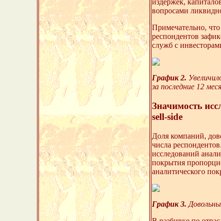
издержек, капитало
вопросами ликвидн
Примечательно, что
респондентов зафик
служб с инвесторам
График 2.
Увеличило
за последние 12 мес
Значимость иссл
sell-side
Доля компаний, дово
числа респондентов
исследований аналит
покрытия пропорцио
аналитического пок
График 3.
Довольны 
В разбивке по отрас