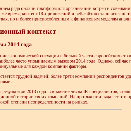
лением ряда онлайн-платформ для организации встреч и совещани
 же время, контент IR-приложений и веб-сайтов становится не т
вах, но и более приспособленным к финансовым моделям аналит
ионный контекст
ы 2014 года
ние экономической ситуации в большей части европейских стра
аиболее часто упоминаемым вызовом 2014 года. Однако, сейчас 
видуальные для каждой компании факторы.
стается трудной задачей: более трети компаний-респондентов у
иями.
 результатов 2013 года - снижение числа IR-специалистов, стал
ионной истории своих компаний. На протяжении ряда лет это п
окой степени неопределенности на рынках.