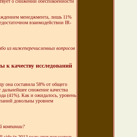
ствует о снижении обеспокоенности
раждением менеджмента, лишь 11%
недостаточном взаимодействии IR-
ибо из нижеперечисленных вопросов
сы к качеству исследований
оду она составила 58% от общего
 дальнейшее снижение качества
ода (41%). Как и ожидалось, уровень
мпаний довольны уровнем
й компании?
side (в 2013 году этот показатель