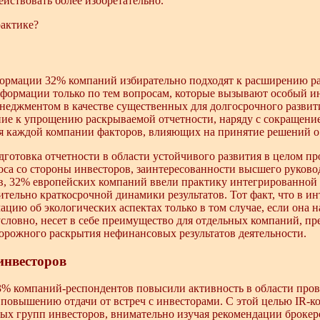
йствовать более изобретательно.
рактике?
ормации 32% компаний избирательно подходят к расширению р
формации только по тем вопросам, которые вызывают особый ин
неджментом в качестве существенных для долгосрочного развити
ние к упрощению раскрываемой отчетности, наряду с сокращение
 каждой компании факторов, влияющих на принятие решений о
дготовка отчетности в области устойчивого развития в целом п
оса со стороны инвесторов, заинтересованности высшего руковод
в, 32% европейских компаний ввели практику интегрированной о
тельно краткосрочной динамики результатов. Тот факт, что в и
цию об экологических аспектах только в том случае, если она
условно, несет в себе преимущество для отдельных компаний, пр
орожного раскрытия нефинансовых результатов деятельности.
инвесторов
43% компаний-респондентов повысили активность в области пров
 повышению отдачи от встреч с инвесторами. С этой целью IR-к
ых групп инвесторов, внимательно изучая рекомендации брокеро