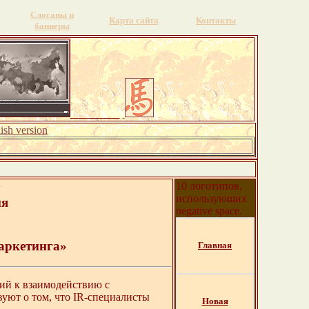
Слоганы и
Карта сайта
Контакты
баннеры
ish version
у
10 логотипов,
использующих
ия
negative space.
аркетинга»
Главная
ний к взаимодействию с
уют о том, что IR-специалисты
Новая