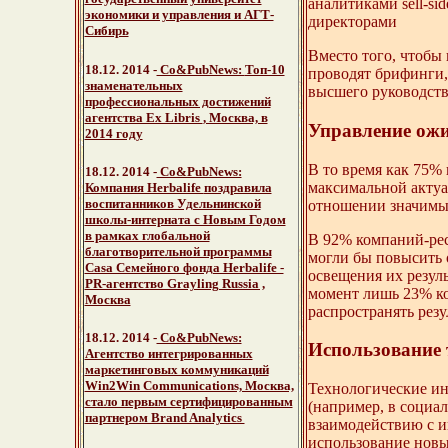
аналитиками sell-s
экономики и управления и АГТ-
директорами
Сибирь
Вместо того, чтобы 
18.12. 2014 -
Со&PubNews:
Топ-10
проводят брифинги,
знаменательных
высшего руководств
профессиональных достижений
агентства Ex Libris
, Москва, в
Управление ож
2014 году
В то время как 75%
18.12. 2014 -
Со&PubNews:
максимальной актуа
Компания Herbalife
поздравила
воспитанников Удельнинской
отношении значимых
школы-интерната с Новым Годом
в рамках глобальной
В 92% компаний-рес
благотворительной программы
могли бы повысить 
Casa Семейного фонда Herbalife -
освещения их резул
PR-агентство Grayling Russia ,
момент лишь 23% ко
Москва
распространять резу
18.12. 2014 -
Со&PubNews:
Использование 
Агентство интегрированных
маркетинговых коммуникаций
Win2Win Communications, Москва,
Технологические ин
стало первым сертифицированным
(например, в социал
партнером Brand Analytics
взаимодействию с и
использование новы