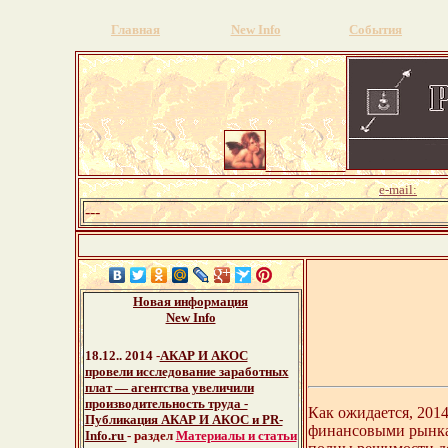
Главная
New Info
События
e-mail:
---
Новая информация
New Info
18.12.. 2014
-
АКАР И АКОС
провели исследование заработных
плат — агентства увеличили
производительность труда -
Как ожидается, 201
Публикация АКАР И АКОС и PR-
финансовыми рынкам
Info.ru
- раздел
Материалы и статьи