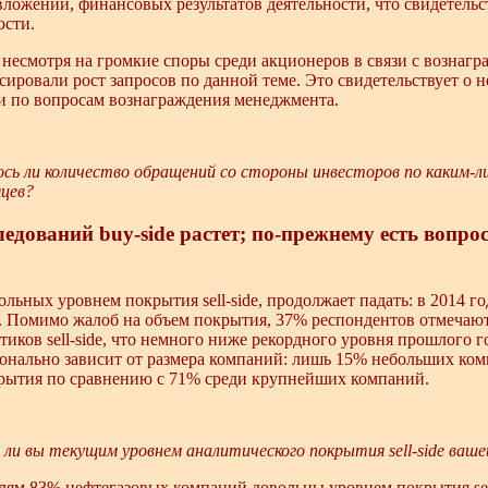
вложений, финансовых результатов деятельности, что свидетель
ости.
 несмотря на громкие споры среди акционеров в связи с вознаг
сировали рост запросов по данной теме. Это свидетельствует о 
и по вопросам вознаграждения менеджмента.
сь ли количество обращений со стороны инвесторов по каким-л
яцев?
едований buy-side растет; по-прежнему есть вопро
льных уровнем покрытия sell-side, продолжает падать: в 2014 г
. Помимо жалоб на объем покрытия, 37% респондентов отмечают
иков sell-side, что немного ниже рекордного уровня прошлого г
нально зависит от размера компаний: лишь 15% небольших ко
рытия по сравнению с 71% среди крупнейших компаний.
ли вы текущим уровнем аналитического покрытия sell-side ваше
лям 83% нефтегазовых компаний довольны уровнем покрытия sell-