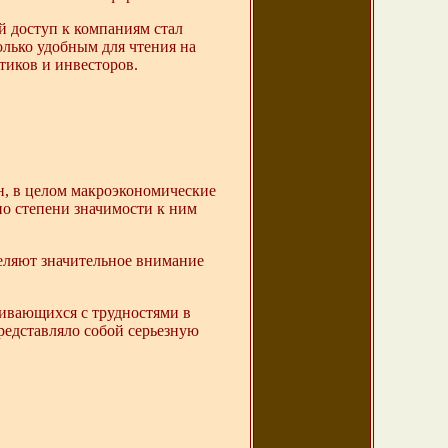
й доступ к компаниям стал
олько удобным для чтения на
иков и инвесторов.
н, в целом макроэкономические
по степени значимости к ним
деляют значительное внимание
кивающихся с трудностями в
редставляло собой серьезную