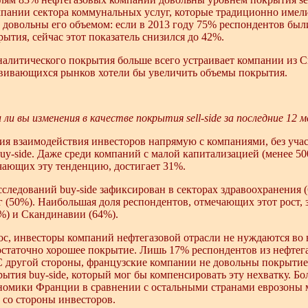
мпании сектора коммунальных услуг, которые традиционно имел
е довольны его объемом: если в 2013 году 75% респондентов бы
ытия, сейчас этот показатель снизился до 42%.
налитического покрытия больше всего устраивает компании из Ск
вивающихся рынков хотели бы увеличить объемы покрытия.
ли вы изменения в качестве покрытия sell-side за последние 12 м
я взаимодействия инвесторов напрямую с компаниями, без участи
uy-side. Даже среди компаний с малой капитализацией (менее 50
чающих эту тенденцию, достигает 31%.
следований buy-side зафиксирован в секторах здравоохранения (
 (50%). Наибольшая доля респондентов, отмечающих этот рост, 
) и Скандинавии (64%).
ос, инвесторы компаний нефтегазовой отрасли не нуждаются во 
достаточно хорошее покрытие. Лишь 17% респондентов из нефтега
С другой стороны, французские компании не довольны покрытием s
рытия buy-side, который мог бы компенсировать эту нехватку. Б
номики Франции в сравнении с остальными странами еврозоны м
 со стороны инвесторов.