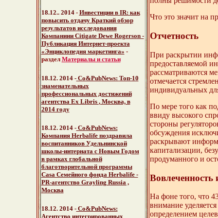
полны решимости де
18.12.. 2014
-
Инвестиции в IR: как
Что это значит на п
повысить отдачу Краткий обзор
результатов исследования
Отчетность
Компаниии Citigate Dewe Rogerson -
Публикация Интернет-проекта
«Энциклопедия маркетинга»
-
При раскрытии инф
раздел
Материалы и статьи
предоставляемой ин
рассматриваются ме
18.12. 2014 -
Со&PubNews:
Топ-10
отмечается стремле
знаменательных
индивидуальных для
профессиональных достижений
агентства Ex Libris
, Москва, в
По мере того как по
2014 году
ввиду высокого спр
стороны регуляторо
18.12. 2014 -
Со&PubNews:
обсуждения исключи
Компания Herbalife
поздравила
раскрывают информа
воспитанников Удельнинской
капитализации, без
школы-интерната с Новым Годом
продуманного и ост
в рамках глобальной
благотворительной программы
Casa Семейного фонда Herbalife -
Вовлеченность 
PR-агентство Grayling Russia ,
Москва
На фоне того, что 
внимание уделяется
18.12. 2014 -
Со&PubNews:
определением целев
Агентство интегрированных