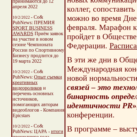
принимаются до 12
апреля 2022
коллег, сопоставит
можно во время Дне
- Со&
10/2/2022
PubNews: ПРЕМИЯ
февраля. Марафон к
SPORT BUSINESS
AWARDS
Приём заявок
пройдет в Обществе
на участие в новом
Федерации.
Расписа
сезоне Чемпионата
России по Спортивному
Бизнесу продлится до
В эти же дни в Общ
19 марта 2022
Международная кон
- Со&
10/2/2022
новой нормальност
PubNews:
Опыт съемки
креативных
связей – это техно
видеороликов
и
перечень основных
бинарность опреде
источников,
идентичности PR
»
помогающих авторам
видеоблогов - Компания
конференции.
Epicstars
- Со&
10/2/2022
В программе – выст
PubNews:
ЦАРА -
итоги
прошедшего года.