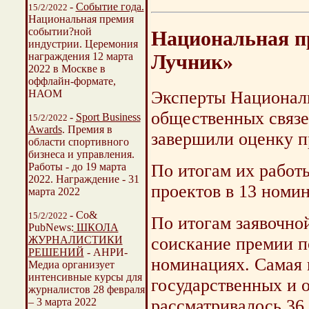
-
Событие года.
15/2/2022
Национальная премия
событии?ной
Национальная п
индустрии. Церемония
награждения 12 марта
Лучник»
2022 в Москве в
оффлайн-формате,
НАОМ
Эксперты Националь
общественных связ
-
Sport Business
15/2/2022
Awards
. Премия в
завершили оценку п
области спортивного
бизнеса и управления.
Работы - до 19 марта
По итогам их работ
2022. Награждение - 31
проектов в 13 номи
марта 2022
- Со&
15/2/2022
По итогам заявочной
PubNews:
ШКОЛА
ЖУРНАЛИСТИКИ
соискание премии п
РЕШЕНИЙ
- АНРИ-
номинациях. Самая 
Медиа организует
интенсивные курсы для
государственных и 
журналистов 28 февраля
– 3 марта 2022
рассматривалось 36 