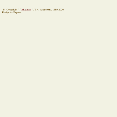
© Copyright "
AltExpress
", Т.И. Алекcеева, 1999-2020
Design AltExpress