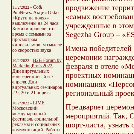
продвижение террит
- Со&
15/2/2022
PubNews: Акция Okko
«самых востребова
«Круги на полях»
выключены на 24 часа.
учрежденные в этом
Комики провели это
Segezha Group – «E
время с семьями за
просмотром
кинофильмов. м смысле
Имена победителей 
со скоростью звука
церемонии награжде
-
B2B Forum by
10/2/2022
февраля в отеле «М
MarketingProfs 2022.
Дни виртуальных
проектных номинаци
конференций - 6 и 7
апреля. Дни
номинациях «Персо
виртуальных семинаров
региональный проект
-19, 20 и 21 апреля
-
LIME.
10/2/2022
Предваряет церемон
Московский
международный
мероприятий. Так, 
фестиваль социальной
шорт-листа, узнать 
рекламы и социальных
коммуникаций. Работы
новых коммуникаци