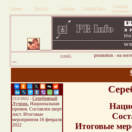
Статьи и
Главная
New Info
События
Со&Pub News
материалы
promotion - на инт
e-mail:
---
Сере
-
Серебряный
15/2/2022
Лучник.
Национальная
Наци
премия. Составлен шорт
Сост
лист. Итоговые
мероприятия 16 февраля
Итоговые мер
2022