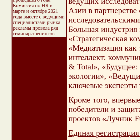
ведущих исследоват
Комиссия по HR в
Азии в партнерстве
марте и октябре 2021
года вместе с ведущими
исследовательскими
специалистами рынка
Большая индустрия 
рекламы провела ряд
семинар-тренингов
«Стратегическая ко
«Медиатизация как 
интеллект: коммуни
& Total», «Будущее:
экологии»,
«
Ведущие
ключевые эксперты 
Кроме того, впервые
победители и защит
проектов «Лучник Fu
Единая регистрация