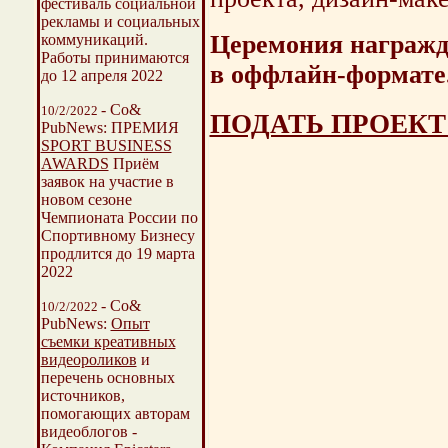
фестиваль социальной
рекламы и социальных
Церемония награжд
коммуникаций.
Работы принимаются
в оффлайн-формате
до 12 апреля 2022
- Со&
10/2/2022
ПОДАТЬ ПРОЕКТ
PubNews: ПРЕМИЯ
SPORT BUSINESS
AWARDS
Приём
заявок на участие в
новом сезоне
Чемпионата России по
Спортивному Бизнесу
продлится до 19 марта
2022
- Со&
10/2/2022
PubNews:
Опыт
съемки креативных
видеороликов
и
перечень основных
источников,
помогающих авторам
видеоблогов -