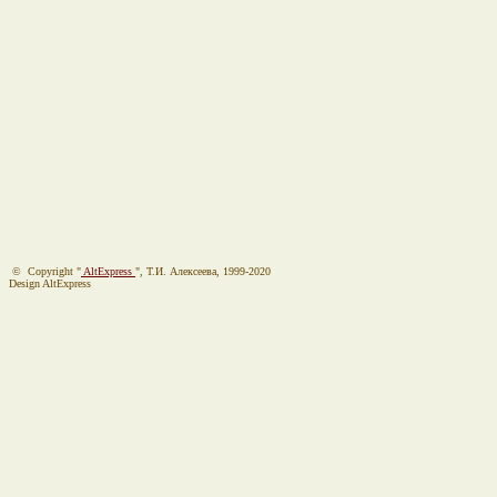
© Copyright "
AltExpress
", Т.И. Алекcеева, 1999-2020
Design AltExpress