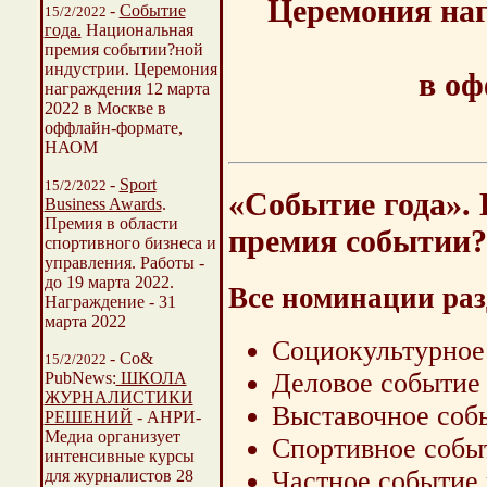
Церемония наг
-
Событие
15/2/2022
года.
Национальная
премия событии?ной
индустрии. Церемония
в о
награждения 12 марта
2022 в Москве в
оффлайн-формате,
НАОМ
-
Sport
15/2/2022
«Событие года».
Business Awards
.
Премия в области
премия событии?
спортивного бизнеса и
управления. Работы -
до 19 марта 2022.
Все номинации раз
Награждение - 31
марта 2022
Социокультурное
- Со&
15/2/2022
Деловое событие 
PubNews:
ШКОЛА
ЖУРНАЛИСТИКИ
Выставочное соб
РЕШЕНИЙ
- АНРИ-
Медиа организует
Спортивное собы
интенсивные курсы
Частное событие 
для журналистов 28