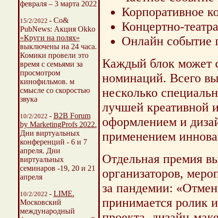
февраля – 3 марта 2022
Корпоративное к
- Со&
15/2/2022
Концертно-театра
PubNews: Акция Okko
«Круги на полях»
Oнлайн событие 
выключены на 24 часа.
Комики провели это
Каждый блок может с
время с семьями за
просмотром
номинаций. Всего в
кинофильмов. м
несколько специальн
смысле со скоростью
звука
лучшей креативной и
-
B2B Forum
10/2/2022
оформлением и диза
by MarketingProfs 2022.
Дни виртуальных
применением иннова
конференций - 6 и 7
апреля. Дни
Отдельная премия в
виртуальных
семинаров -19, 20 и 21
организаторов, меро
апреля
за пандемии: «Отмен
-
LIME.
10/2/2022
принимается ролик и
Московский
международный
проекта, дизайн-мак