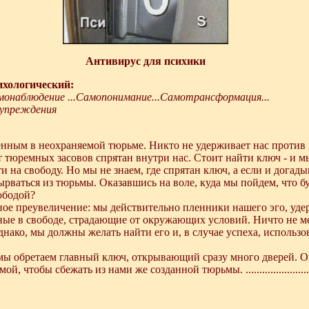
Антивирус для психики
ихологический:
онаблюдение ...Самопонимание...Самотрансформация...
дупреждения
ным в неохраняемой тюрьме. Никто не удерживает нас против 
т тюремных засовов спрятан внутри нас. Стоит найти ключ - и 
и на свободу. Но мы не знаем, где спрятан ключ, а если и догадыв
вырваться из тюрьмы. Оказавшись на воле, куда мы пойдем, что бу
ободой?
ное преувеличение: мы действительно пленники нашего эго, уд
ные в свободе, страдающие от окружающих условий. Ничто не м
нако, мы должны желать найти его и, в случае успеха, использо
 обретаем главный ключ, открывающий сразу много дверей. Он
й, чтобы сбежать из нами же созданной тюрьмы. .......................