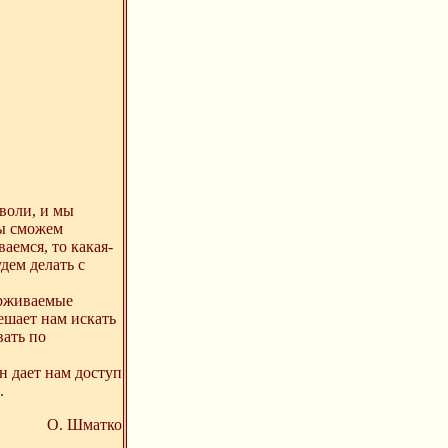
воли, и мы
мы сможем
аемся, то какая-
дем делать с
ерживаемые
ешает нам искать
вать по
 дает нам доступ
.
О. Шматко