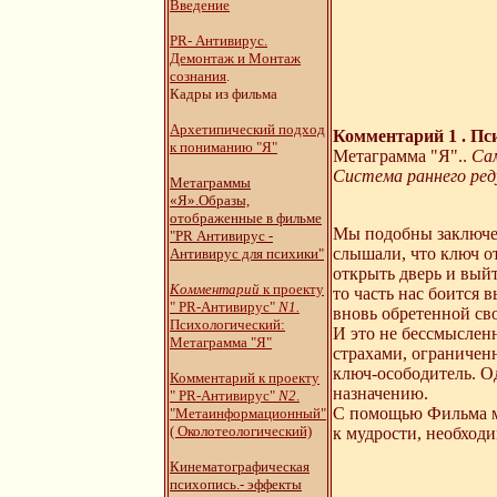
Введение
PR- Антивирус.
Демонтаж и Монтаж
сознания
.
Кадры из фильма
Архетипический подход
Комментарий 1
. Пс
к пониманию "Я"
Метаграмма "Я"..
Сам
Система раннего ре
Метаграммы
«Я».Образы,
отображенные в фильме
Мы подобны заключен
"PR Антивирус -
слышали, что ключ о
Антивирус для психики"
открыть дверь и выйт
Комментарий
к проекту
то часть нас боится 
" PR-Антивирус"
N1.
вновь обретенной св
Психологический:
И это не бессмыслен
Метаграмма "Я"
страхами, ограничен
ключ-осободитель. Од
Комментарий к проекту
назначению.
" PR-Антивирус"
N2
.
С помощью Фильма мы
"Метаинформационный"
( Околотеологический)
к мудрости, необходимо
Кинематографическая
психопись.- эффекты