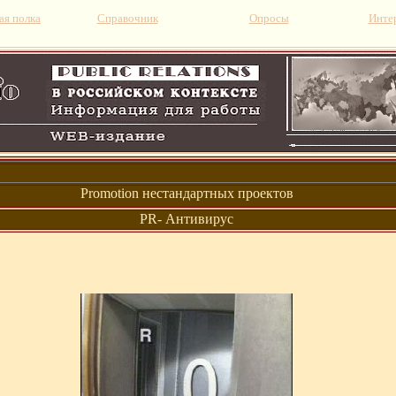
я полка
Справочник
Опросы
Инте
Promotion нестандартных проектов
PR- Антивирус