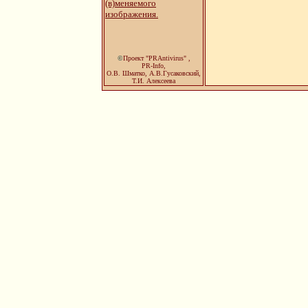
(в)меняемого
изображения.
©
Проект "PRAntivirus" ,
PR-Info,
О.В. Шматко, А.В.Гусаковский,
Т.И. Алексеева