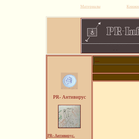
Материалы
Книжна
---
PR- Антивирус
PR- Антивирус.