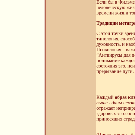
Если бы в Фильме 
человеческую жизн
времени жизни того чело
Традиции метаг
С этой точки зрен
типология, способ
духовность, и нао
Психология – важ
“Антвирусы для пс
понимание каждог
состояния эго, не
прерывание пути.
Каждый
образ-кл
выше - даны неко
отражает неприкр
здоровых эго-сос
приносящих страдани
(Продолжение - Ча