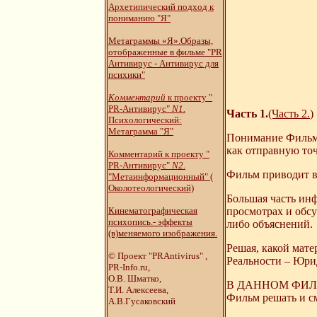
Архетипический подход к
пониманию "Я"
Метаграммы «Я».Образы,
отображенные в фильме "PR
Антивирус - Антивирус для
психики"
Комментарий
к проекту "
PR-Антивирус"
N1.
Часть 1
.
(Часть 2.
)
Психологический:
Метаграмма "Я"
Понимание Фильма
как отправную точ
Комментарий к проекту "
PR-Антивирус"
N2
.
Фильм приводит в
"Метаинформационный" (
Околотеологический)
Большая часть ин
Кинематографическая
просмотрах и обсу
психопись.- эффекты
либо объяснений.
(в)меняемого изображения.
Решая, какой мат
© Проект "PRAntivirus" ,
Реальности – Юри
PR-Info.ru,
О.В. Шматко,
В ДАННОМ ФИЛЬМ
Т.И. Алексеева,
Фильм решать и с
А.В.Гусаковский