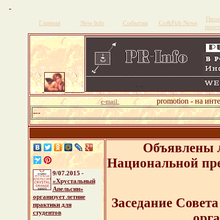
-
Прое
Главная
New Info
События
Со&Pub News
прог
promotion - на инт
e-mail:
---
Объявлены 
Национальной пр
9/07.2015 -
«Хрустальный
Апельсин»
организует летние
Заседание Совет
практики для
студентов
орг