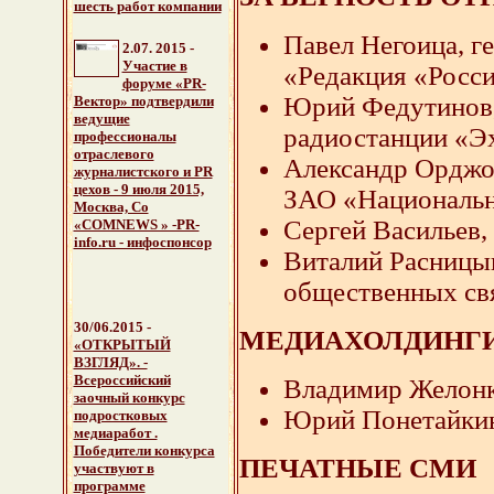
шесть работ компании
Павел Негоица, 
2.07. 2015
-
Участие в
«Редакция «Росси
форуме «PR-
Юрий Федутинов, 
Вектор» подтвердили
ведущие
радиостанции «Э
профессионалы
отраслевого
Александр Орджо
журналистского и PR
цехов - 9 июля 2015,
ЗАО «Национальн
Москва, Со
Сергей Васильев,
«COMNEWS » -PR-
info.ru - инфоспонсор
Виталий Расницын
общественных св
30/06.2015 -
МЕДИАХОЛДИНГ
«ОТКРЫТЫЙ
ВЗГЛЯД». -
Всероссийский
Владимир Желонк
заочный конкурс
Юрий Понетайкин
подростковых
медиаработ .
Победители конкурса
ПЕЧАТНЫЕ СМИ
участвуют в
программе