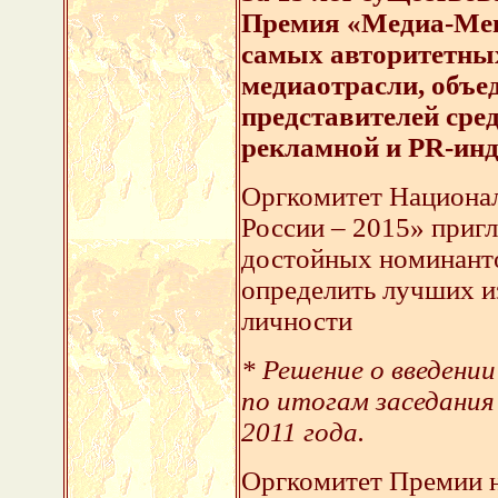
Премия «Медиа-Мене
самых авторитетны
медиаотрасли, объ
представителей сре
рекламной и PR-инд
Оргкомитет Национа
России – 2015» приг
достойных номинанто
определить лучших и
личности
* Решение о введени
по итогам заседания
2011 года.
Оргкомитет Премии н