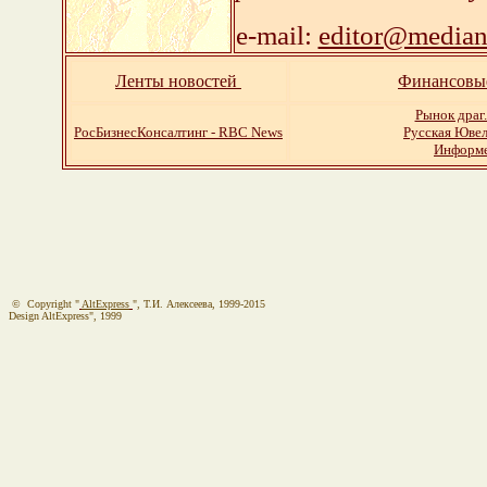
e-mail:
editor@median
Ленты новостей
Финансовы
Рынок драг.
РосБизнесКонсалтинг - RBC News
Русская Ювел
Информ
© Copyright "
AltExpress
", Т.И. Алекcеева, 1999-2015
Design AltExpress", 1999