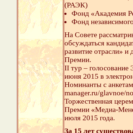
(РАЭК)
Фонд «Академия Ро
Фонд независимог
На Совете рассматри
обсуждаться кандида
развитие отрасли» и 
Премии.
II тур – голосование 
июня 2015 в электро
Номинанты с анкетами
manager.ru/glavnoe/n
Торжественная церем
Премии «Медиа-Менед
июля 2015 года.
За 15 лет существо