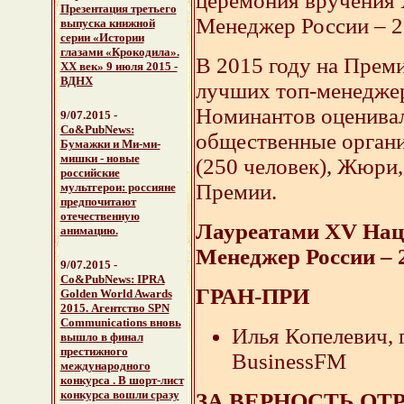
церемония вручения
Презентация третьего
Менеджер России – 2
выпуска книжной
серии «Истории
глазами «Крокодила».
В 2015 году на Прем
ХХ век» 9 июля 2015 -
ВДНХ
лучших топ-менеджер
Номинантов оценивал
9/07.2015 -
Со&PubNews:
общественные органи
Бумажки и Ми-ми-
мишки - новые
(250 человек), Жюри,
российские
Премии.
мультгерои
: россияне
предпочитают
отечественную
Лауреатами XV Нац
анимацию.
Менеджер России – 
9/07.2015 -
Со&PubNews:
IPRA
ГРАН-ПРИ
Golden World Awards
2015
. Агентство SPN
Communications вновь
Илья Копелевич, 
вышло в финал
престижного
BusinessFM
международного
конкурса . В шорт-лист
конкурса вошли сразу
ЗА ВЕРНОСТЬ ОТ