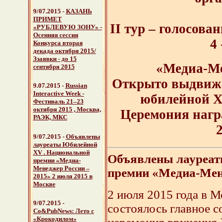
9/07.2015 -
КАЗАНЬ
ПРИМЕТ
II тур – голосова
«РУБЛЕВУЮ ЗОНУ» -
Осенняя сессия
4
Конкурса вторая
декада октября 2015/
Ззаявки - до 15
«Медиа-Ме
сентября 2015
Открыто выдвиже
9.07.2015
-
Russian
Interactive Week -
юбилейной 
Фестиваль 21–23
октября 2015 , Москва,
Церемония нагр
РАЭК, МКС
9/07.2015 -
Объявлены
лауреаты Юбилейной
XV . Национальной
Объявлены лауреа
премии «Медиа-
Менеджер России –
премии «Медиа-Мене
2015»
2 июля 2015 в
Москве
2 июля 2015 года в 
9/07.2015 -
состоялось главное с
Со&PubNews:
Лето с
«Крокодилом»