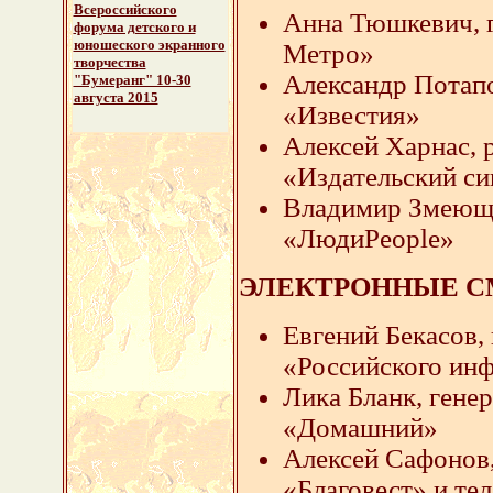
Всероссийского
Анна Тюшкевич, 
форума детского и
юношеского экранного
Метро»
творчества
Александр Потапо
"Бумеранг" 10-30
августа 2015
«Известия»
Алексей Харнас, 
«Издательский с
Владимир Змеюще
«ЛюдиPeople»
ЭЛЕКТРОННЫЕ С
Евгений Бекасов,
«Российского инф
Лика Бланк, гене
«Домашний»
Алексей Сафонов
«Благовест» и т