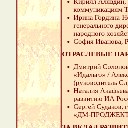
Кирилл Алявдин,
коммуникациям T
Ирина Гордина-Н
генерального дир
народного хозяйс
София Иванова, 
ОТРАСЛЕВЫЕ ПА
Дмитрий Солопов,
«Идальго» / Алек
(руководитель С
Наталия Акафьева
развитию ИА Ро
Сергей Судаков, 
«ДМ-ПРОДЖЕКТ
ЗА ВКЛАД РАЗВИ