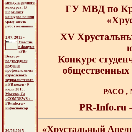
международного
ГУ МВД по Кр
конкурса . В
шорт-лист
конкурса вошли
«Хру
сразу шесть
работ компании
XV Хрустальны
2.07. 2015
-
Участие
ю
в форуме
«PR-
Конкурс студенч
Вектор»
подтвердили
ведущие
общественных 
профессионалы
отраслевого
журналистского
и PR цехов - 9
июля 2015,
РАСО 
Москва, Со
«COMNEWS » -
PR-info.ru -
PR-Info.ru
инфоспонсор
«Хрустальный Апель
30/06.2015 -