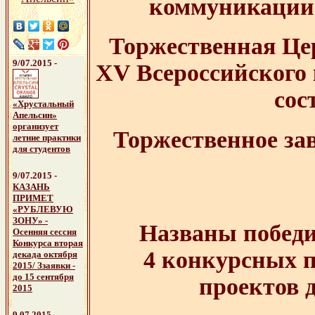
коммуникации 
Торжественная Це
9/07.2015 -
XV Всероссийского
сос
«Хрустальный
Апельсин»
организует
Торжественное за
летние практики
для студентов
9/07.2015 -
КАЗАНЬ
ПРИМЕТ
«РУБЛЕВУЮ
ЗОНУ» -
Названы побед
Осенняя сессия
Конкурса вторая
4 конкурсных п
декада октября
2015/ Ззаявки -
до 15 сентября
проектов д
2015
9.07.2015
-