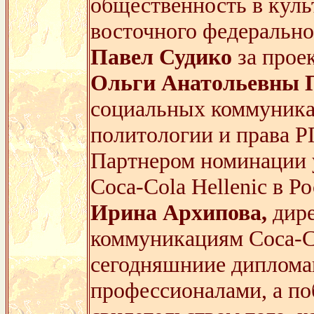
общественность в культ
восточного федерально
Павел Судико
за прое
Ольги Анатольевны 
социальных коммуникац
политологии и права 
Партнером номинации у
Coca-Cola Hellenic в Ро
Ирина Архипова,
дире
коммуникациям Coca-Co
сегодняшниие диплома
профессионалами, а поб