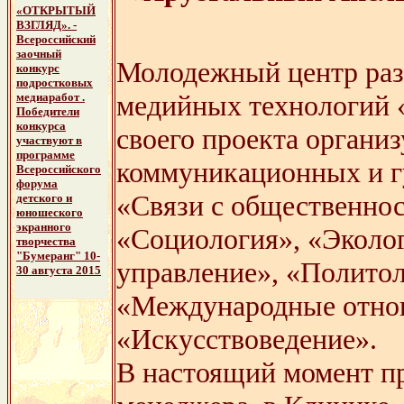
«ОТКРЫТЫЙ
ВЗГЛЯД». -
Всероссийский
заочный
Молодежный центр раз
конкурс
подростковых
медийных технологий 
медиаработ .
Победители
конкурса
своего проекта организ
участвуют в
программе
коммуникационных и гу
Всероссийского
форума
«Связи с общественнос
детского и
юношеского
экранного
«Социология», «Эколог
творчества
"Бумеранг" 10-
управление», «Политол
30 августа 2015
«Международные отнош
«Искусствоведение».
В настоящий момент пр