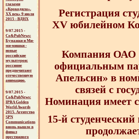
глазами
«Крокодила».
Регистрация сту
ХХ век» 9 июля
2015 - ВДНХ
XV юбилейном Ко
9/07.2015 -
Со&PubNews:
Бумажки и Ми-
ми-мишки -
новые
Компания ОАО 
российские
мультгерои
:
официальным па
россияне
предпочитают
Апельсин» в ном
отечественную
анимацию.
связей с гос
9/07.2015 -
Со&PubNews:
Номинация имеет с
IPRA Golden
World Awards
2015
. Агентство
15-й студенчески
SPN
Communications
вновь вышло в
продолжае
финал
престижного