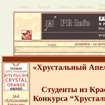
Прое
Главная
New Info
События
Со&Pub News
прог
promotion - на инт
e-mail:
---
«Хрустальный Апел
Студенты из Кра
Конкурса “Хрустал
14-й
«Хрустальный
Апельсин»