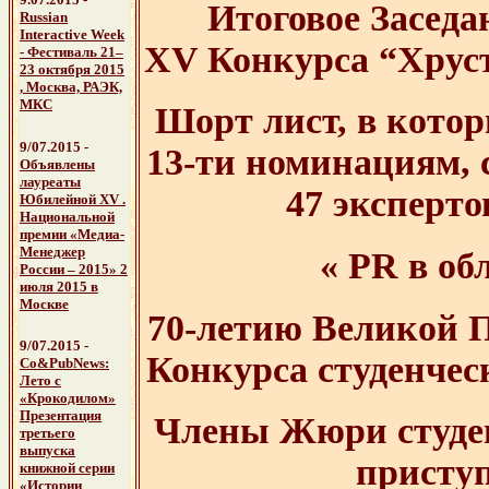
Итоговое Засед
Russian
Interactive Week
XV Конкурса “Хрус
- Фестиваль 21–
23 октября 2015
, Москва, РАЭК,
МКС
Шорт лист, в кото
9/07.2015 -
13-ти номинациям, 
Объявлены
лауреаты
47 эксперт
Юбилейной XV .
Национальной
премии «Медиа-
Менеджер
« PR в об
России – 2015»
2
июля 2015 в
Москве
70-летию Великой 
9/07.2015 -
Конкурса студенче
Со&PubNews:
Лето с
«Крокодилом»
Презентация
Члены Жюри студе
третьего
выпуска
приступ
книжной серии
«Истории