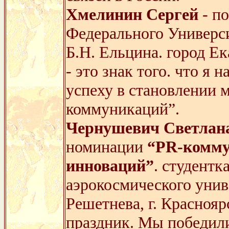
Хмелинин Сергей
- по
Федерального Универси
Б.Н. Ельцина. город Е
- это знак того. что я 
успеху в становлении м
коммуникаций”.
Чернушевич Светлан
номинации
“PR-коммун
инноваций”
. студентк
аэрокосмического унив
Решетнева, г. Краснояр
праздник. Мы победили