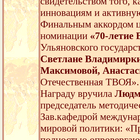
свидетельством того, к
инновациям и активну
Финальным аккордом ц
номинации
«70-летие
Ульяновского государс
Светлане Владимирки
Максимовой, Анаста
Отечественная ТВОЯ».
Награду вручила
Людм
председатель методиче
Зав.кафедрой междуна
мировой политики: «Пр
полностью опровергают