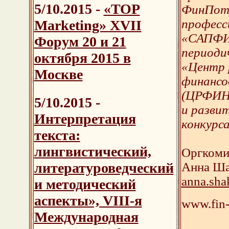
5/10.2015 -
«TOP
ФинПот
професс
Marketing» XVII
«САПФИР
Форум 20 и 21
периоди
октября 2015 в
«Центр 
Москве
финансо
(ЦРФИН)
5/10.2015 -
и разви
Интерпретация
конкурса
текста:
лингвистический,
Оргкоми
литературоведческий
Анна Ша
anna.sha
и методический
аспекты», VIII-я
www.fin-
Международная