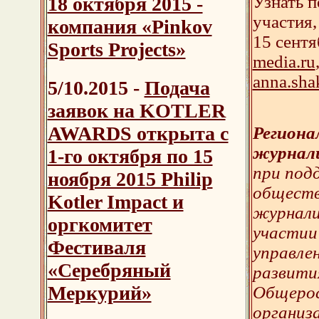
Узнать п
18 октября 2015 -
участия,
компания «Pinkov
15 сентя
Sports Projects»
media.ru
anna.sha
5/10.2015 -
Подача
заявок на KOTLER
AWARDS открыта с
Региона
журнали
1-го октября по 15
при под
ноября 2015 Philip
обществ
Kotler Impact и
журнали
оргкомитет
участии
Фестиваля
управле
«Серебряный
развити
Меркурий»
Общерос
организ