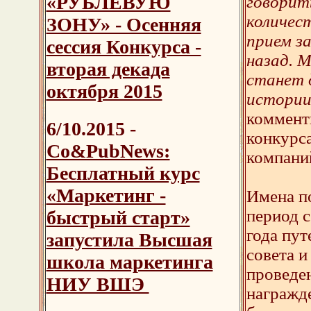
«РУБЛЕВУЮ
говорит
количес
ЗОНУ» - Осенняя
прием за
сессия Конкурса -
назад. 
вторая декада
станет 
октября 2015
истории
коммент
6/10.2015
-
конкурс
Со&PubNews:
компани
Бесплатный курс
«Маркетинг -
Имена п
период с
быстрый старт»
года пут
запустила Высшая
совета и
школа маркетинга
проведе
НИУ ВШЭ
награжде