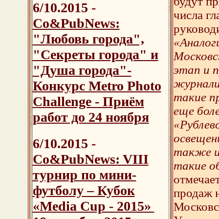
будут п
6/10.2015
-
числа г
Со&PubNews:
руководи
"Любовь города",
«Аналоги
"Секреты города" и
Московс
"Душа города"-
этап и 
журналис
Конкурс Metro Photo
такие п
Challenge
- Приём
еще бол
работ до 24 ноября
«Рублев
освещен
6/10.2015
-
также и
Со&PubNews: VIII
такие о
турнир по мини-
отмечае
футболу – Кубок
продаж 
«Media Cup - 2015»
Московс