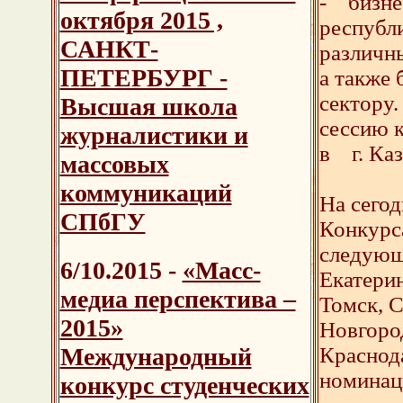
- бизне
октября 2015 ,
республ
САНКТ-
различн
ПЕТЕРБУРГ -
а также
сектору
Высшая школа
сессию 
журналистики и
в г. Каз
массовых
коммуникаций
На сего
СПбГУ
Конкурс
следующ
6/10.2015 -
«Масс-
Екатерин
медиа перспектива –
Томск, 
2015»
Новгород
Краснода
Международный
номинаци
конкурс студенческих