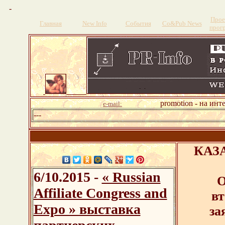
-
Прое
Главная
New Info
События
Со&Pub News
прог
promotion - на инт
e-mail:
---
КАЗ
6/10.2015 -
« Russian
О
Affiliate Congress and
вт
Expo » выставка
за