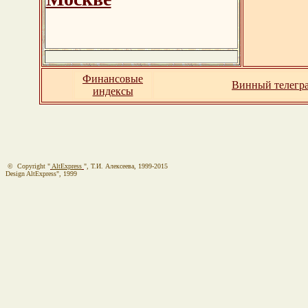
Финансовые
Винный телегр
индексы
© Copyright "
AltExpress
", Т.И. Алекcеева, 1999-2015
Design AltExpress", 1999