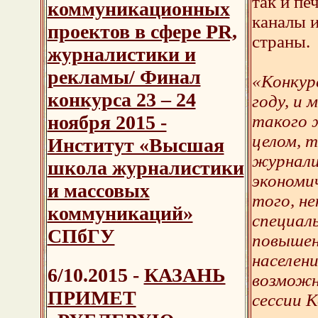
так и пе
коммуникационных
каналы и
проектов в сфере PR,
страны.
журналистики и
рекламы/ Финал
«Конкур
конкурса 23 – 24
году, и 
такого 
ноября 2015 -
целом, 
Институт «Высшая
журнали
школа журналистики
экономич
и массовых
того, н
коммуникаций»
специал
СПбГУ
повышен
населен
6/10.2015 -
КАЗАНЬ
возможн
ПРИМЕТ
сессии 