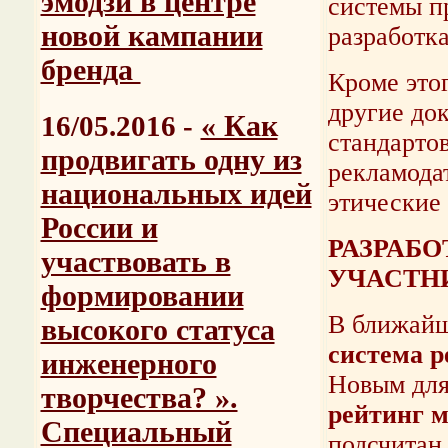
эмодзи в центре
системы п
новой кампании
разработк
бренда
Кроме это
другие до
« Как
16/05.2016 -
стандарто
продвигать одну из
рекламодат
национальных идей
этические
России и
РАЗРАБ
участвовать в
УЧАСТН
формировании
В ближайш
высокого статуса
система 
инженерного
Новым для
творчества? ».
рейтинг 
Специальный
подсчитан 