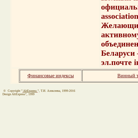
официаль
association
Желающим
активному
объедине
Беларуси
эл.почте i
Финансовые индексы
Винный т
© Copyright "
AltExpress
", Т.И. Алекcеева, 1999-2016
Design AltExpress", 1999