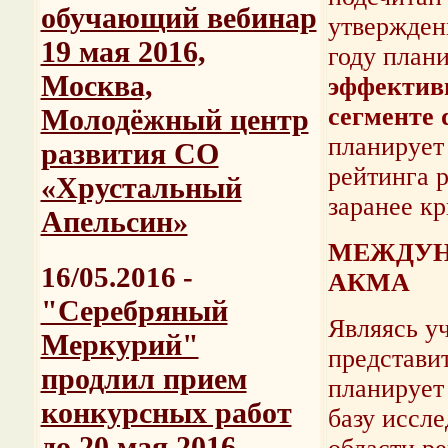
обучающий вебинар
утвержден
19 мая 2016,
году план
Москва,
эффектив
сегменте d
Молодёжный центр
планирует
развития CО
рейтинга 
«Хрустальный
заранее к
Апельсин»
МЕЖДУН
16/05.2016 -
АКМА
"Серебряный
Являясь у
Меркурий"
представи
продлил прием
планирует
конкурсных работ
базу иссл
до 20 мая 2016