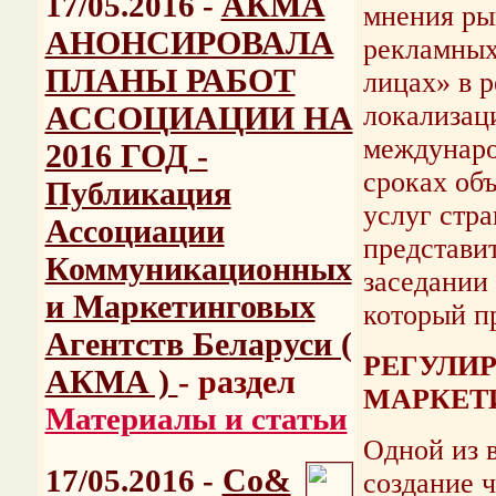
АКМА
17/05.2016 -
мнения ры
АНОНСИРОВАЛА
рекламных
ПЛАНЫ РАБОТ
лицах» в 
АССОЦИАЦИИ НА
локализац
междунаро
2016 ГОД -
сроках об
Публикация
услуг стр
Ассоциации
представи
Коммуникационных
заседании
и Маркетинговых
который п
Агентств Беларуси (
РЕГУЛИР
АКМА )
- раздел
МАРКЕТ
Материалы и статьи
Одной из 
Со&
17/05.2016 -
создание 