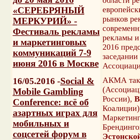
области ре
«СЕРЕБРЯНЫЙ
европейск
рынков ре
МЕРКУРИЙ» -
современн
Фестиваль рекламы
рекламы и 
и маркетинговых
2016 пред
коммуникаций 7-9
заседании
июня 2016 в Москве
Ассоциаци
Social &
АКМА такж
16/05.2016 -
(Ассоциац
Mobile Gambling
России),
В
Conference: всё об
Коалиции)
азартных играх для
Маркетинг
мобильных и
Брендинго
соцсетей форум в
Эстонско