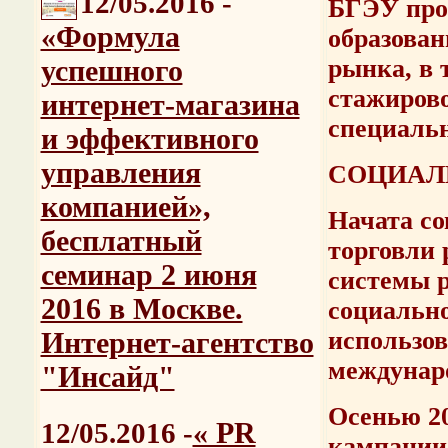
12/05.2016 -
БГЭУ про
«Формула
образован
успешного
рынка, в 
стажирово
интернет-магазина
специальн
и эффективного
управления
СОЦИАЛ
компанией»,
Начата с
бесплатный
торговли 
семинар 2 июня
системы 
2016 в Москве.
социально
Интернет-агентство
использов
междунар
"Инсайд"
Осенью 20
« PR
12/05.2016 -
кампании