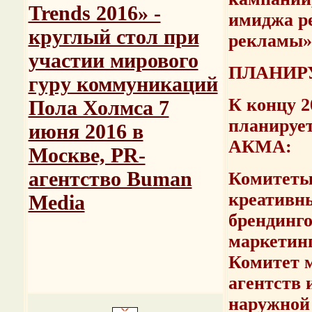
Trends 2016» -
имиджа р
круглый стол при
рекламы»
участии мирового
ПЛАНИР
гуру коммуникаций
К концу 2
Пола Холмса 7
планируе
июня 2016 в
АКМА:
Москве, PR-
агентство Buman
Комитеты
креативны
Media
брендинго
маркетинг
Комитет м
агентств 
наружной