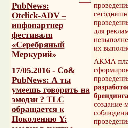
PubNews:
проведени
сегодняшн
Otclick-ADV –
проведени
инфопартнер
для реклам
фестиваля
невыполне
«Серебряный
их выполне
Меркурий»
АКМА план
Со&
17/05.2016 -
сформиров
проведен
PubNews: А ты
разработо
умеешь говорить на
брендинга
эмодзи ? TLC
создание 
обращается к
соблюдени
Поколению Y:
проведени