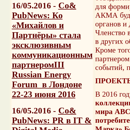
Со&
16/05.2016 -
для форми
PubNews: Ко
АКМА буде
органов и 
«Михайлов и
Членство 
Партнёры» стала
в других 
эксклюзивным
Кроме тог
коммуникационным
партнером
партнером
III
событий, 
Russian Energy
ПРОЕКТ
Forum
в Лондоне
22-23 июня 2016
В 2016 го
коллекци
Со&
16/05.2016 -
мира ABC
PubNews: PR в IT &
потребите
Марка» Бе