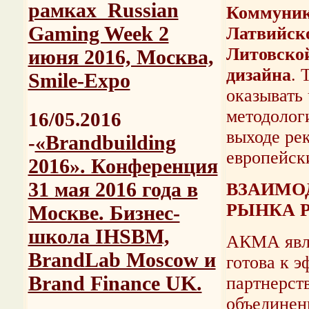
рамках Russian
Коммуник
Gaming Week 2
Латвийск
Литовско
июня 2016, Москва,
дизайна
. 
Smile-Expo
оказывать
методолог
16/05.2016
выходе ре
«Brandbuilding
-
европейск
2016». Конференция
31 мая 2016 года в
ВЗАИМО
РЫНКА 
Москве. Бизнес-
школа IHSBM,
АКМА явля
BrandLab Moscow и
готова к 
Brand Finance UK.
партнерст
объединен