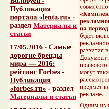
Волобуев -
совместно
Публикация
«Комплек
портала «lenta.ru»
-
рекламно
раздел
Материалы и
на период 
статьи
будет вклю
рекламног
Самые
17/05.2016 -
развития в
дорогие бренды
Документ 
мира — 2016:
правового
рейтинг Forbes -
могут так
Публикация
рассмотре
предмет в
«forbes.ru»
- раздел
рекламе.
Материалы и статьи
Одним из 