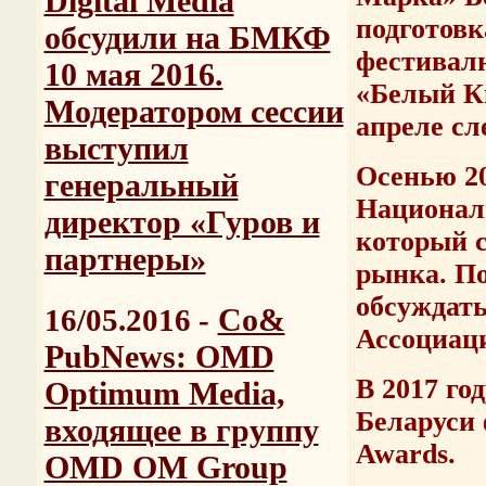
Digital Media
подготовк
обсудили на БМКФ
фестивал
10 мая 2016.
«Белый Кв
Модератором сессии
апреле сл
выступил
Осенью 20
генеральный
Национал
директор «Гуров и
который 
партнеры»
рынка. По
обсуждать
Со&
16/05.2016 -
Ассоциаци
PubNews: OMD
В 2017 го
Optimum Media,
Беларуси
входящее в группу
Awards
.
OMD OM Group