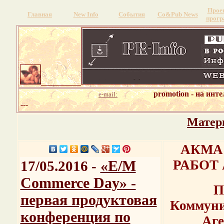
Прое
Главная
New Info
События
Со&Pub News
прог
promotion - на инт
e-mail:
---
Матер
АКМА
«E/M
РАБОТ 
17/05.2016 -
Commerce Day» -
П
первая продуктовая
Коммуни
конференция по
Аге