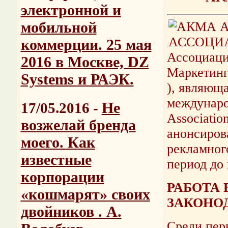
электронной и
мобильной
коммерции. 25 мая
Ассоциац
2016 в Москве, DZ
Маркетинг
Systems и РАЭК.
), являющ
междунаро
Не
17/05.2016 -
Associatio
возжелай бренда
анонсиров
моего. Как
рекламног
известные
период до 
корпорации
РАБОТА 
«кошмарят» своих
ЗАКОНО
двойников . А.
Среди пер