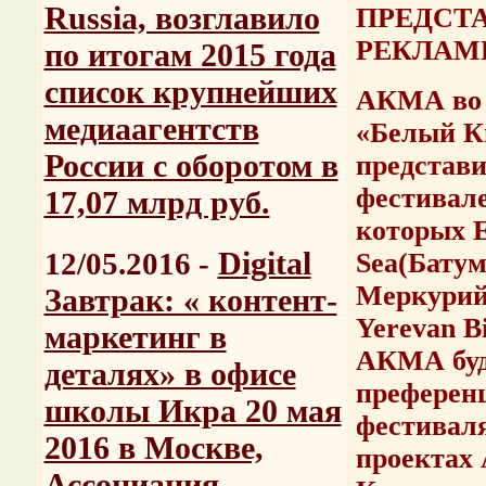
Russia, возглавило
ПРЕДСТ
РЕКЛАМ
по итогам 2015 года
список крупнейших
АКМА во 
медиаагентств
«Белый К
России
с оборотом в
представ
фестивале
17,07 млрд руб.
которых
Digital
12/05.2016 -
Sea
(Батум
Меркурий
Завтрак: « контент-
Yerevan B
маркетинг в
АКМА буд
деталях» в офисе
преференц
школы Икра 20 мая
фестиваля
2016 в Москве,
проектах
Ассоциация