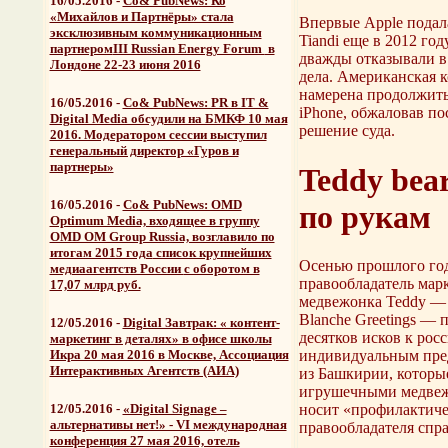
16/05.2016 -
Со& PubNews: Ко
«Михайлов и Партнёры» стала
Впервые Apple подала
эксклюзивным коммуникационным
Tiandi еще в 2012 год
партнером
III Russian Energy Forum
в
дважды отказывали в
Лондоне 22-23 июня 2016
дела. Американская 
намерена продолжить
16/05.2016 -
Со& PubNews: PR в IT &
iPhone, обжаловав по
Digital Media обсудили на БМКФ 10 мая
решение суда.
2016. Модератором сессии выступил
генеральный директор «Гуров и
партнеры»
Teddy bea
16/05.2016 -
Со& PubNews: OMD
по рукам
Optimum Media, входящее в группу
OMD OM Group Russia, возглавило по
итогам 2015 года
список крупнейших
Осенью прошлого го
медиаагентств России
с оборотом в
правообладатель ма
17,07 млрд руб.
медвежонка Teddy — 
Blanche Greetings — 
12/05.2016 -
Digital Завтрак: « контент-
десятков исков к рос
маркетинг в деталях» в офисе школы
индивидуальным пре
Икра 20 мая 2016 в Москве, Ассоциация
Интерактивных Агентств (АИА)
из Башкирии, которы
игрушечными медвежа
носит «профилактичес
12/05.2016 -
«Digital Signage –
альтернативы нет!» - VI международная
правообладателя спр
конференция 27 мая 2016, отель