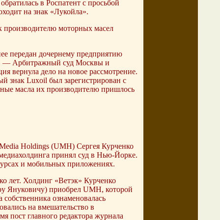
обратилась в Роспатент с просьбой
оходит на знак «Лукойла».
 к производителю моторных масел
нее передан дочернему предприятию
ии — Арбитражный суд Москвы и
ия вернула дело на новое рассмотрение.
ый знак Luxoil был зарегистрирован с
орные масла их производителю пришлось
 Media Holdings (UMH) Сергея Курченко
медиахолдинга принял суд в Нью-Йорке.
есурсах и мобильных приложениях.
ко лет. Холдинг «Ветэк» Курченко
ру Януковичу) приобрел UMH, которой
а собственника ознаменовалась
овались на вмешательство в
мя пост главного редактора журнала