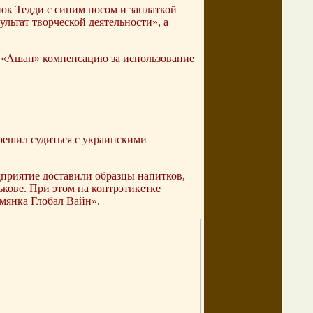
нок Тедди с синим носом и заплаткой
льтат творческой деятельности», а
и «Ашан» компенсацию за использование
решил судиться с украинскими
приятие доставили образцы напитков,
кове. При этом на контрэтикетке
амянка Глобал Вайн».