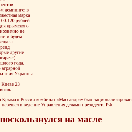
рентов
ом демпинге: в
звестная марка
100-120 рублей
ция крымского
нозначно не
ции и будем
бещала
бренд
орые другие
гарач»)
ошлого года,
е аграрной
льствия Украины
 Киеве 23
ятия.
 Крыма к России комбинат «Массандра» был национализирован,
и перешел в ведение Управления делами президента РФ.
поскользнулся на масле