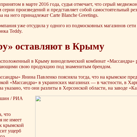
принятом в марте 2016 года, судья отмечает, что серый медвежо
 серии произведений и представляет собой самостоятельный резу
 на него принадлежат Carte Blanche Greetings.
компания уже отсудила у одного из подмосковных магазинов сет
нка Teddy.
ру» оставляют в Крыму
расположенный в Крыму винодельческий комбинат «Массандра» 
кающими свою продукцию под знаменитым брендом.
ссандры» Янина Павленко поясняла тогда, что на крымское пред
кой «Массандра» в украинских магазинах — в частности, в Харь
а указано, что они разлиты в Херсонской области, на заводе «К
шин / РИА
, что
я не имеет
к крымской
сит ущерб
го