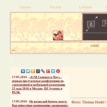
Главная
New Info
События
e-mail:
---
17/05.2016 -
«E/M Commerce Day» -
первая продуктовая конференция по
электронной и мобильной коммерции.
25 мая 2016 в Москве, DZ Systems и
РАЭК.
17/05.2016 -
Не возжелай бренда моего.
Фото: Thomas Hodel / 
Как известные корпорации «кошмарят»