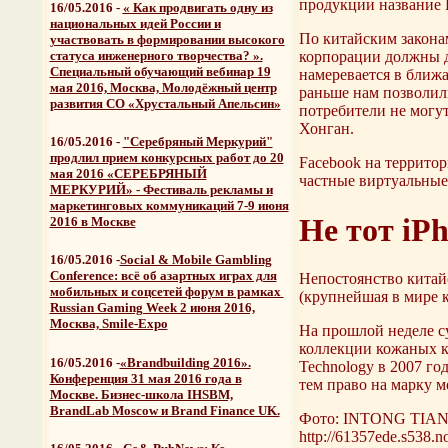
продукции название F
16/05.2016 -
« Как продвигать одну из
национальных идей России и
По китайским закона
участвовать в формировании высокого
статуса инженерного творчества? ».
корпорации должны до
Специальный обучающий вебинар 19
намеревается в ближ
мая 2016, Москва, Молодёжный центр
раньше нам позволили
развития CО «Хрустальный Апельсин»
потребители не могут
Хонган.
16/05.2016 -
"Серебряный Меркурий"
продлил прием конкурсных работ до 20
Facebook на территор
мая 2016 «СЕРЕБРЯНЫЙ
частные виртуальные
МЕРКУРИЙ» - Фестиваль рекламы и
маркетинговых коммуникаций 7-9 июня
Не тот iP
2016 в Москве
16/05.2016 -
Social & Mobile Gambling
Conference: всё об азартных играх для
Непостоянство китай
мобильных и соцсетей форум в рамках
(крупнейшая в мире к
Russian Gaming Week 2 июня 2016,
Москва, Smile-Expo
На прошлой неделе с
коллекции кожаных ко
16/05.2016 -
«Brandbuilding 2016».
Technology в 2007 го
Конференция 31 мая 2016 года в
тем право на марку м
Москве. Бизнес-школа IHSBM,
BrandLab Moscow и Brand Finance UK.
Фото: INTONG TIAN
http://61357ede.s538.n