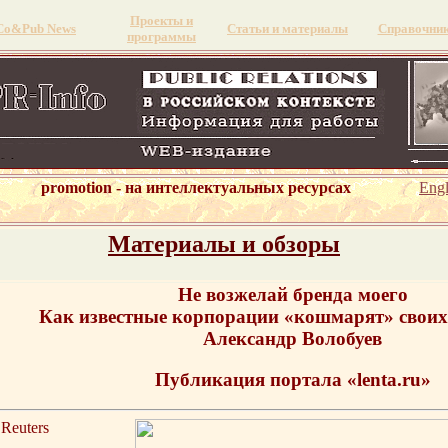
Проекты и
Со&Pub News
Статьи и материалы
Справочни
программы
promotion - на интеллектуальных ресурсах
Engl
Материалы и обзоры
Не возжелай бренда моего
Как известные корпорации «кошмарят» своих
Александр Волобуев
Публикация портала «lenta.ru»
Reuters