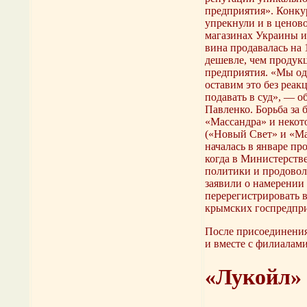
предприятия». Конку
упрекнули и в ценов
магазинах Украины и
вина продавалась на 
дешевле, чем продук
предприятия. «Мы од
оставим это без реак
подавать в суд», — о
Павленко. Борьба за 
«Массандра» и некот
(«Новый Свет» и «Ма
началась в январе пр
когда в Министерств
политики и продово
заявили о намерении
перерегистрировать в
крымских госпредпри
После присоединения
и вместе с филиалам
«Лукойл» 