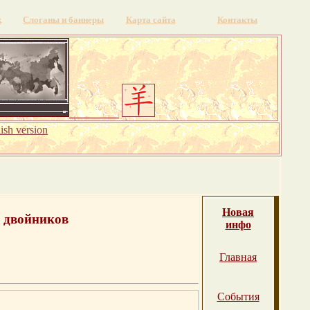
к
Слоганы и баннеры
Карта сайта
Контакты
ish version
Новая
 двойников
инфо
Главная
События