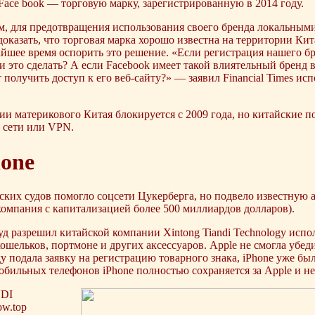
ace book — торговую марку, зарегистрированную в 2014 году.
м, для предотвращения использования своего бренда локальны
казать, что торговая марка хорошо известна на территории Кит
айшее время оспорить это решение. «Если регистрация нашего б
 это сделать? А если Facebook имеет такой влиятельный бренд 
 получить доступ к его веб-сайту?» — заявил Financial Times и
ии материкового Китая блокируется с 2009 года, но китайские п
 сети или VPN.
hone
ских судов помогло соцсети Цукерберга, но подвело известную
омпания с капитализацией более 500 миллиардов долларов).
уд разрешил китайской компании Xintong Tiandi Technology исп
шельков, портмоне и других аксессуаров. Apple не смогла убедить
ду подала заявку на регистрацию товарного знака, iPhone уже бы
обильных телефонов iPhone полностью сохраняется за Apple и не
DI
ow.top