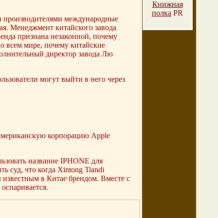
Книжная
полка
PR
ми производителями международные
ая. Менеджмент китайского завода
ренда признана незаконной, почему
во всем мире, почему китайские
сполнительный директор завода Лю
ользователи могут выйти в него через
 американскую корпорацию Apple
ользовать название IPHONE для
 суд, что когда Xintong Tiandi
л известным в Китае брендом. Вместе с
 оспаривается.