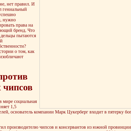
не, нет правил. И
ел гениальный
успешно
е, нужно
ировать права на
ующий бренд. Что
е дельцы пытаются
ой
бственности?
стории о том, как
 изобличают
против
 чипсов
в мире социальная
няет 1,5
лей, основатель компании Марк Цукерберг входит в пятерку бог
тил производителю чипсов и консервантов из южной провинции 