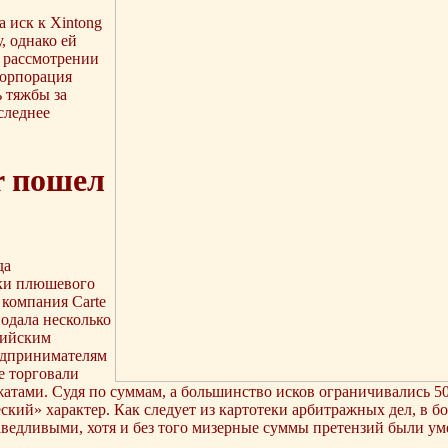
 иск к Xintong
у, однако ей
 рассмотрении
корпорация
 тяжбы за
следнее
r пошел
да
рки плюшевого
компания Carte
подала несколько
сийским
дпринимателям
е торговали
тами. Судя по суммам, а большинство исков ограничивались 50
кий» характер. Как следует из картотеки арбитражных дел, в бо
аведливыми, хотя и без того мизерные суммы претензий были у