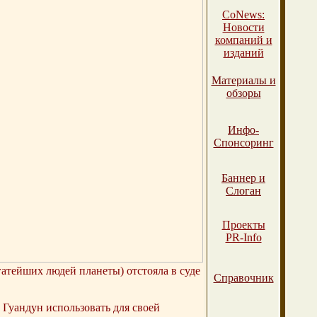
СоNews:
Новости
компаний и
изданий
Материалы и
обзоры
Инфо-
Спонсоринг
Баннер и
Слоган
Проекты
PR-Info
атейших людей планеты) отстояла в суде
Справочник
Гуандун использовать для своей