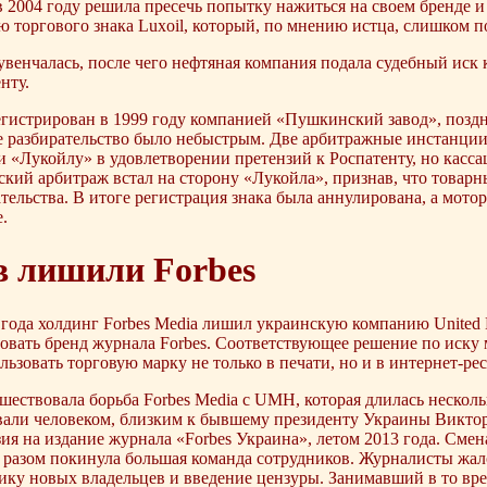
2004 году решила пресечь попытку нажиться на своем бренде и 
 торгового знака Luxoil, который, по мнению истца, слишком п
увенчалась, после чего нефтяная компания подала судебный иск
нту.
регистрирован в 1999 году компанией «Пушкинский завод», позд
е разбирательство было небыстрым. Две арбитражные инстанц
 «Лукойлу» в удовлетворении претензий к Роспатенту, но кассац
ский арбитраж встал на сторону «Лукойла», признав, что товарн
тельства. В итоге регистрация знака была аннулирована, а мот
.
в лишили Forbes
о года холдинг Forbes Media лишил украинскую компанию United
овать бренд журнала Forbes. Соответствующее решение по иску 
ьзовать торговую марку не только в печати, но и в интернет-р
ествовала борьба Forbes Media с UMH, которая длилась несколь
али человеком, близким к бывшему президенту Украины Викто
я на издание журнала «Forbes Украина», летом 2013 года. Смен
 разом покинула большая команда сотрудников. Журналисты жал
ку новых владельцев и введение цензуры. Занимавший в то вре