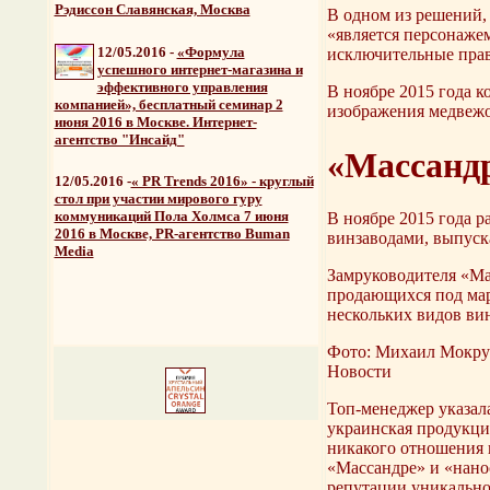
Рэдиссон Славянская, Москва
В одном из решений, 
«является персонажем
12/05.2016 -
«Формула
исключительные права
успешного интернет-магазина и
эффективного управления
В ноябре 2015 года 
компанией», бесплатный семинар 2
изображения медвежо
июня 2016 в Москве. Интернет-
агентство "Инсайд"
«Массанд
12/05.2016 -
« PR Trends 2016» - круглый
стол при участии мирового гуру
коммуникаций Пола Холмса 7 июня
В ноябре 2015 года 
2016 в Москве, PR-агентство Buman
винзаводами, выпус
Media
Замруководителя «Ма
продающихся под мар
нескольких видов вин
Фото: Михаил Мокру
Новости
Топ-менеджер указала
украинская продукци
никакого отношения 
«Массандре» и «нано
репутации уникально