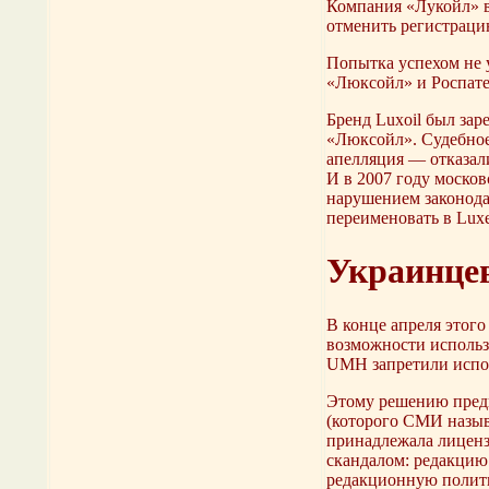
Компания «Лукойл» в 
отменить регистрацию
Попытка успехом не 
«Люксойл» и Роспате
Бренд Luxoil был за
«Люксойл». Судебно
апелляция — отказали
И в 2007 году москов
нарушением законода
переименовать в Luxe
Украинце
В конце апреля этог
возможности использ
UMH запретили испол
Этому решению предш
(которого СМИ назыв
принадлежала лицензи
скандалом: редакцию
редакционную полити