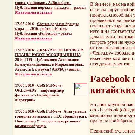
своих двойников . А. Волобуев -
В бизнесе, как на вой
Публикация портала «lenta.ru»
- раздел
если ты вдруг изобр
Материалы и статьи
продукт, способный 
продаваться на рынк
17/05.2016 -
Самые дорогие бренды
поспешить зарегистр
мира — 2016: рейтинг Forbes -
него и на соответств
Публикация «forbes.ru»
- раздел
делать, если шустры
Материалы и статьи
погреть руки на чуж
интеллектуальной со
17/05.2016 -
АКМА АНОНСИРОВАЛА
«Лента.ру» собрала и
ПЛАНЫ РАБОТ АССОЦИАЦИИ НА
известные компании
2016 ГОД - Публикация Ассоциации
псевдоконкурентов.
Коммуникационных и Маркетинговых
Агентств Беларуси ( АКМА )
- раздел
Материалы и статьи
Facebook 
17/05.2016 -
Со& PubNews:
китайских
Otclick-ADV – инфопартнер
фестиваля
«Серебряный
Меркурий»
На днях крупнейшая 
сеть Facebook (объеди
17/05.2016 -
Со& PubNews: А ты умеешь
миллиарда пользовате
говорить на эмодзи ? TLC обращается к
право на свой бренд.
Поколению Y: эмодзи в центре новой
кампании бренда
Пекинский суд запре