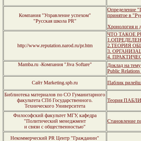
Определение "
Компания "Управление успехом"
принятое в "Ру
"Русская школа PR"
Хронология и 
ЧТО ТАКОЕ P
1.ОПРЕДЕЛЕ
http://www.reputation.narod.ru/pr.htm
2.ТЕОРИЯ О
3. ОРГАНИЗ
4. ПРАКТИЧ
Mamba.ru -Компания "Jiva Softare"
Доклад на тему 
Public Relation
Сайт Marketing.spb.ru
Паблик рилейш
Библиотека материалов по СО Гуманитарного
факультета СПб Государственного.
Теория ПАБЛ
Технического Университета
Философский факультет МГУ, кафедра
"Политический менеджмент
Становление п
и связи с общественностью"
Некоммерческий PR Центр "Гражданин"