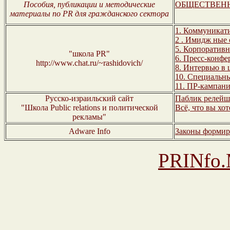
Пособия, публикации и методические
ОБЩЕСТВЕНН
материалы по PR для гражданского сектора
1. Коммуникат
2 . Имидж
ные 
5. Корпоратив
"школа PR"
6. Пресс-конф
http://www.chat.ru/~rashidovich/
8. Интервью в
10. Специальн
11. ПР-кампан
Русско-израильский сайт
Паблик релейш
"Школа Public relations и политической
Всё, что вы хо
рекламы"
Adware Info
Законы формир
PRINfo.