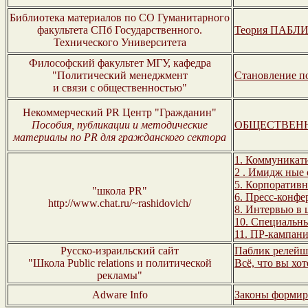
Библиотека материалов по СО Гуманитарного
факультета СПб Государственного.
Теория ПАБЛ
Технического Университета
Философский факультет МГУ, кафедра
"Политический менеджмент
Становление п
и связи с общественностью"
Некоммерческий PR Центр "Гражданин"
Пособия, публикации и методические
ОБЩЕСТВЕНН
материалы по PR для гражданского сектора
1. Коммуникат
2 . Имидж
ные 
5. Корпоратив
"школа PR"
6. Пресс-конф
http://www.chat.ru/~rashidovich/
8. Интервью в
10. Специальн
11. ПР-кампан
Русско-израильский сайт
Паблик релейш
"Школа Public relations и политической
Всё, что вы хо
рекламы"
Adware Info
Законы формир