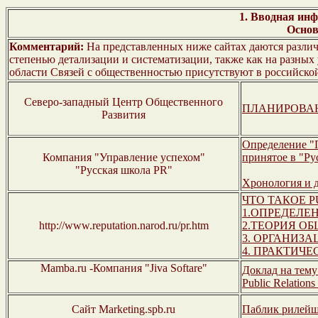
1. Вводная ин
Основ
Комментарий:
На представленных ниже сайтах даются различн
степенью детализации и систематизации, также как на разных 
области Связей с общественностью присутствуют в российской
Северо-западный Центр Общественного
ПЛАНИРОВАН
Развития
Определение "
Компания "Управление успехом"
принятое в "Ру
"Русская школа PR"
Хронология и 
ЧТО ТАКОЕ P
1.ОПРЕДЕЛЕ
http://www.reputation.narod.ru/pr.htm
2.ТЕОРИЯ О
3. ОРГАНИЗ
4. ПРАКТИЧ
Mamba.ru -Компания "Jiva Softare"
Доклад на тему 
Public Relation
Сайт Marketing.spb.ru
Паблик рилейш