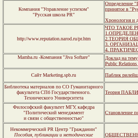
Определение "
Компания "Управление успехом"
принятое в "Ру
"Русская школа PR"
Хронология и 
ЧТО ТАКОЕ P
1.ОПРЕДЕЛЕ
http://www.reputation.narod.ru/pr.htm
2.ТЕОРИЯ О
3. ОРГАНИЗ
4. ПРАКТИЧ
Mamba.ru -Компания "Jiva Softare"
Доклад на тему 
Public Relation
Сайт Marketing.spb.ru
Паблик рилейш
Библиотека материалов по СО Гуманитарного
факультета СПб Государственного.
Теория ПАБЛ
Технического Университета
Философский факультет МГУ, кафедра
"Политический менеджмент
Становление п
и связи с общественностью"
Некоммерческий PR Центр "Гражданин"
Пособия, публикации и методические
ОБЩЕСТВЕНН