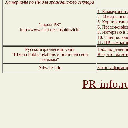
материалы по PR для гражданского сектора
1. Коммуникат
2 . Имидж
ные 
5. Корпоратив
"школа PR"
6. Пресс-конф
http://www.chat.ru/~rashidovich/
8. Интервью в
10. Специальн
11. ПР-кампан
Русско-израильский сайт
Паблик релейш
"Школа Public relations и политической
Всё, что вы хо
рекламы"
Adware Info
Законы формир
PR-info.r