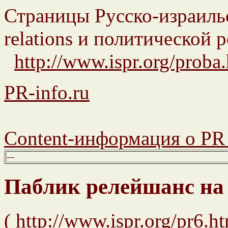
Страницы Русско-израильс
relations и политической 
http://www.ispr.org/proba
PR-info.ru
Content-информация о PR 
---
Паблик релейшанс на
(
http://www.ispr.org/pr6.h