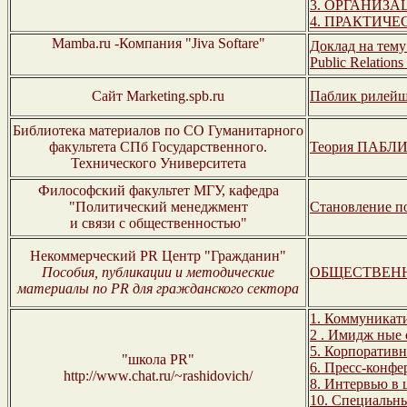
3. ОРГАНИЗ
4. ПРАКТИЧ
Mamba.ru -Компания "Jiva Softare"
Доклад на тему 
Public Relation
Сайт Marketing.spb.ru
Паблик рилейш
Библиотека материалов по СО Гуманитарного
факультета СПб Государственного.
Теория ПАБЛ
Технического Университета
Философский факультет МГУ, кафедра
"Политический менеджмент
Становление п
и связи с общественностью"
Некоммерческий PR Центр "Гражданин"
Пособия, публикации и методические
ОБЩЕСТВЕНН
материалы по PR для гражданского сектора
1. Коммуникат
2 . Имидж
ные 
5. Корпоратив
"школа PR"
6. Пресс-конф
http://www.chat.ru/~rashidovich/
8. Интервью в
10. Специальн