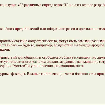
о, изучил 472 различные определения ПР и на их основе разраб
я общих представлений или общих интересов и достижение вза
прочных связей с общественностью, могут быть самыми разными 
ни ставилась — будь то, например, воздействие на международ
иками.
репятствий для общения и свободного обмена мнениями, но даж
 отсутствие личного контакта сильно затрудняет налаживание 
едения “мостов” и установления взаимопонимания.
урные факторы. Важные составляющие части большинства прог