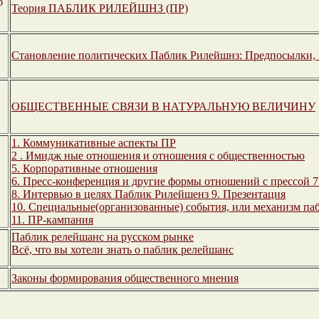
б
Теория ПАБЛИК РИЛЕЙШНЗ (ПР)
Становление политических Паблик Рилейшнз:
Предпосылки, 
ОБЩЕСТВЕННЫЕ СВЯЗИ В НАТУРАЛЬНУЮ ВЕЛИЧИНУ
1. Коммуникативные аспекты ПР
2 . Имидж
ные отношения и отношения с общественностью
5. Корпоративные отношения
6. Пресс-конференция и другие формы отношений с прессой
7
8. Интервью в целях Паблик Рилейшенз
9. Презентация
10. Специальные(организованные) события, или механизм па
11. ПР-кампания
Паблик релейшанс на русском рынке
Всё, что вы хотели знать о паблик релейшанс
Законы формирования общественного мнения