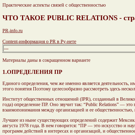
Практические аспекты связей с общественностью
ЧТО ТАКОЕ PUBLIC RELATIONS - стр
PR-info.ru
Content-информация о PR в Ру-нете
---
Материалы даны в сокращенном варианте
1.ОПРЕДЕЛЕНИЯ ПР
Единого определения, чем же именно является деятельность, им
этого понятия Поэтому целесообразно рассмотреть здесь нескол
Институт общественных отношений (IPR), созданный в Великоб
года) определение ПР. Оно звучит так: “Public Relations” — 
взаимопонимания между организацией и ее общественностью, г
Лучшее из ныне существующих определений содержит Мексикан
августа 1978 года. В нем говорится: “ПР — это искусство и н
программ действий в интересах и организаций, и общественно