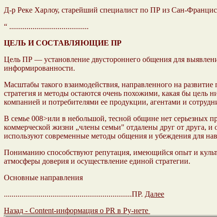
Д-р Реке Харлоу, старейший специалист по ПР из Сан-Франциск
“ .........................................
ЦЕЛЬ И СОСТАВЛЯЮЩИЕ ПР
Цель ПР — установление двустороннего общения для выявлени
информированности.
Масштабы такого взаимодействия, направленного на развитие 
стратегия и методы остаются очень похожими, какая бы цель 
компанией и потребителями ее продукции, агентами и сотрудн
В семье 008>или в небольшой, тесной общине нет серьезных п
коммерческой жизни „члены семьи" отдалены друг от друга, и
используют современные методы общения и убеждения для нав
Пониманию способствуют репутация, имеющийся опыт и культ
атмосферы доверия и осуществление единой стратегии.
Основные направления
..................................................................ПР.
Далее
Назад - Content-информация о PR в Ру-нете