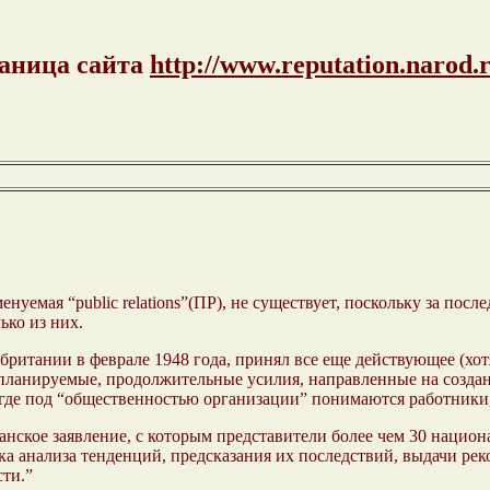
аница сайта
http://www.reputation.narod.
енуемая “public relations”(ПР), не существует, поскольку за по
ько из них.
ритании в феврале 1948 года, принял все еще действующее (хо
это планируемые, продолжительные усилия, направленные на соз
де под “общественностью организации” понимаются работники,п
ское заявление, с которым представители более чем 30 национ
аука анализа тенденций, предсказания их последствий, выдачи р
сти.”