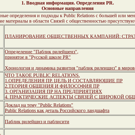
1. Вводная информация. Определения PR.
Основные направления
ые определения и подходы к Public Relations с большей или ме
акие материалы в области Связей с общественностью присутствую
ПЛАНИРОВАНИЕ ОБЩЕСТВЕННЫХ КАМПАНИЙ: СТРАТ
Определение "Паблик рилейшенз",
принятое в "Русской школе PR"
Хронология и динамика развития "паблик рилеишнз" в миров
ЧТО ТАКОЕ PUBLIC RELATIONS.
1.ОПРЕДЕЛЕНИЯ ПР. ЦЕЛЬ И СОСТАВЛЯЮЩИЕ ПР
2.ТЕОРИЯ ОБЩЕНИЯ И ФИЛОСОФИЯ ПР
3. ОРГАНИЗАЦИЯ ПР НА ПРЕДПРИЯТИЯХ
4. ПРАКТИЧЕСКИЕ АСПЕКТЫ СВЯЗЕЙ С ШИРОКОЙ О
Доклад на тему "Public Relations"
Public Relations как деталь Российского ландшафта
Паблик рилейшнз и паблисити