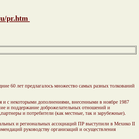
ru/pr.htm
следние 60 лет предлагалось множество самых разных толкований
тя и с некоторыми дополнениями, внесенными в ноябре 1987
дание и поддержание доброжелательных отношений и
артнеры и потребители (как местные, так и зарубежные).
альных и региональных ассоциаций ПР выступили в Мехико II
екомендаций руководству организаций и осуществления